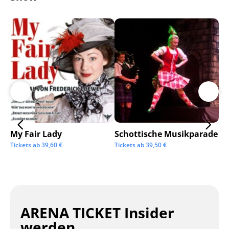
My Fair Lady
Schottische Musikparade
Go
Tickets ab
39,60
€
Tickets ab
39,50
€
Tic
ARENA TICKET Insider
werden