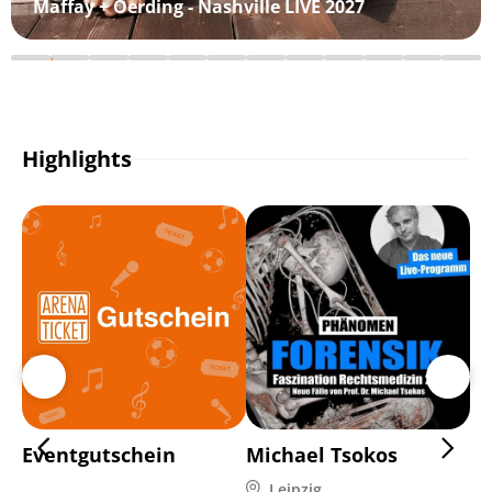
Maffay + Oerding - Nashville LIVE 2027
Highlights
Eventgutschein
Michael Tsokos
Pl
Leipzig