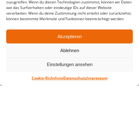
zuzugreifen. Wenn du diesen Technologien zustimmst, können wir Daten
wie das Surfverhalten oder eindeutige IDs auf dieser Website
in der Zeit vom
06.07. – 07.08.2026
verarbeiten. Wenn du deine Zustimmung nicht erteilst oder zurückziehst,
können bestimmte Merkmale und Funktionen beeinträchtigt werden.
Montag – Freitag: 10-18 Uhr Samstag:
geschlossen
Akzeptieren
Standort
Ablehnen
QUARTERBACK Immobilien ARENA
Einstellungen ansehen
Am Sportforum 2, 04105 Leipzig
Sie erreichen uns mit dem Öffentlichen
Cookie-Richtlinie
Datenschutz
Impressum
Nahverkehr: Straßenbahn Linien 3, 4, 7, 8, 15
Haltestelle Waldplatz/Arena. Kostenfreies
Parken ist während des Ticketkaufs möglich.
Datenschutz
Impressum
AGB
Barrierefreiheit
CRM
Zahl- und Versandarten
© ZSL Betreibergesellschaft mbH