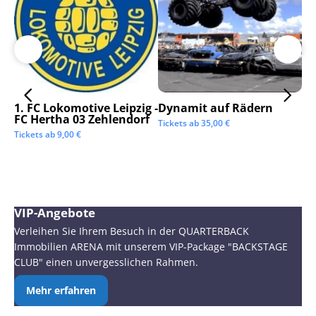
1. FC Lokomotive Leipzig -
Dynamit auf Rädern
SC
FC Hertha 03 Zehlendorf
Tickets ab
35,00
€
Tic
Tickets ab
9,00
€
VIP-Angebote
Verleihen Sie Ihrem Besuch in der QUARTERBACK
Immobilien ARENA mit unserem VIP-Package "BACKSTAGE
CLUB" einen unvergesslichen Rahmen.
Mehr erfahren