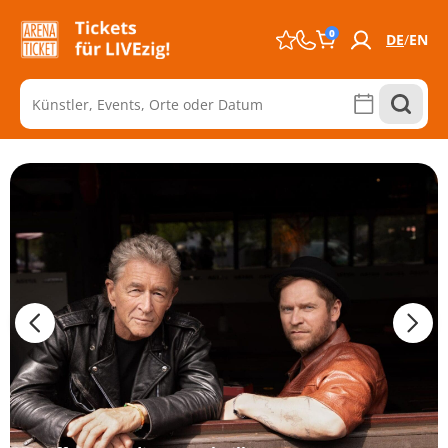
0
DE
EN