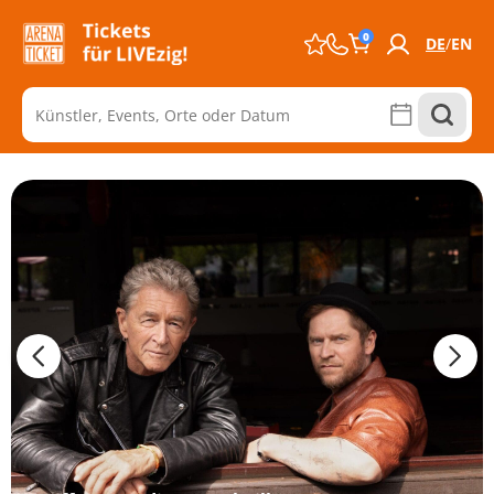
0
DE
EN