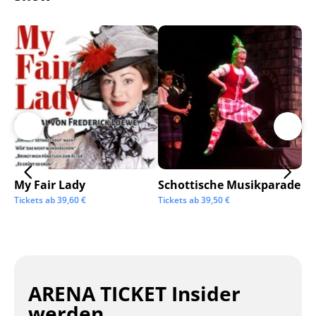
My Fair Lady
Schottische Musikparade
Go
Tickets ab
39,60
€
Tickets ab
39,50
€
Tic
ARENA TICKET Insider
werden