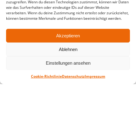
zuzugreifen. Wenn du diesen Technologien zustimmst, können wir Daten
wie das Surfverhalten oder eindeutige IDs auf dieser Website
in der Zeit vom
06.07. – 07.08.2026
verarbeiten. Wenn du deine Zustimmung nicht erteilst oder zurückziehst,
können bestimmte Merkmale und Funktionen beeinträchtigt werden.
Montag – Freitag: 10-18 Uhr Samstag:
geschlossen
Akzeptieren
Standort
Ablehnen
QUARTERBACK Immobilien ARENA
Einstellungen ansehen
Am Sportforum 2, 04105 Leipzig
Sie erreichen uns mit dem Öffentlichen
Cookie-Richtlinie
Datenschutz
Impressum
Nahverkehr: Straßenbahn Linien 3, 4, 7, 8, 15
Haltestelle Waldplatz/Arena. Kostenfreies
Parken ist während des Ticketkaufs möglich.
Datenschutz
Impressum
AGB
Barrierefreiheit
CRM
Zahl- und Versandarten
© ZSL Betreibergesellschaft mbH