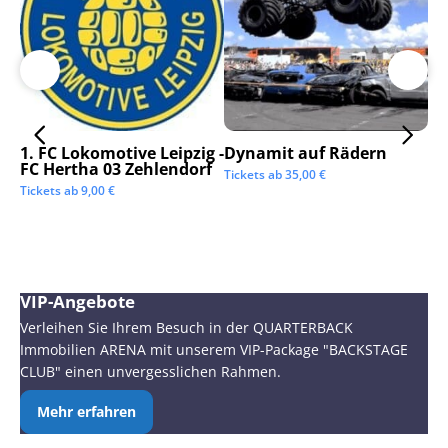
1. FC Lokomotive Leipzig -
Dynamit auf Rädern
SC
FC Hertha 03 Zehlendorf
Tickets ab
35,00
€
Tic
Tickets ab
9,00
€
VIP-Angebote
Verleihen Sie Ihrem Besuch in der QUARTERBACK
Immobilien ARENA mit unserem VIP-Package "BACKSTAGE
CLUB" einen unvergesslichen Rahmen.
Mehr erfahren