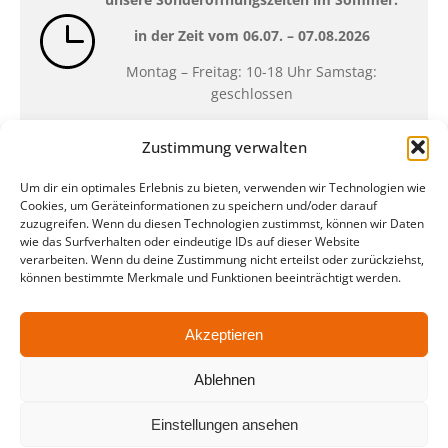
in der Zeit vom
06.07. – 07.08.2026
Montag – Freitag: 10-18 Uhr Samstag:
geschlossen
Zustimmung verwalten
Standort
Um dir ein optimales Erlebnis zu bieten, verwenden wir Technologien wie
QUARTERBACK Immobilien ARENA
Cookies, um Geräteinformationen zu speichern und/oder darauf
Am Sportforum 2, 04105 Leipzig
zuzugreifen. Wenn du diesen Technologien zustimmst, können wir Daten
wie das Surfverhalten oder eindeutige IDs auf dieser Website
Sie erreichen uns mit dem Öffentlichen
verarbeiten. Wenn du deine Zustimmung nicht erteilst oder zurückziehst,
Nahverkehr: Straßenbahn Linien 3, 4, 7, 8, 15
können bestimmte Merkmale und Funktionen beeinträchtigt werden.
Haltestelle Waldplatz/Arena. Kostenfreies
Parken ist während des Ticketkaufs möglich.
Akzeptieren
Ablehnen
Datenschutz
Impressum
AGB
Barrierefreiheit
CRM
Zahl- und Versandarten
Einstellungen ansehen
© ZSL Betreibergesellschaft mbH