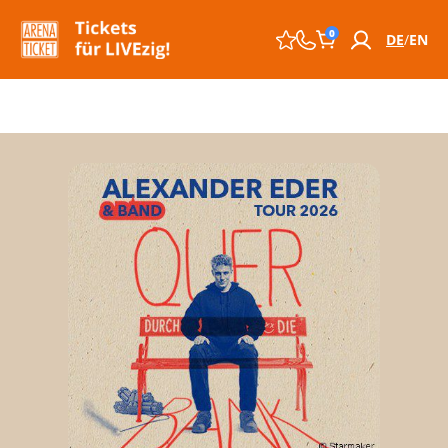
0
DE
EN