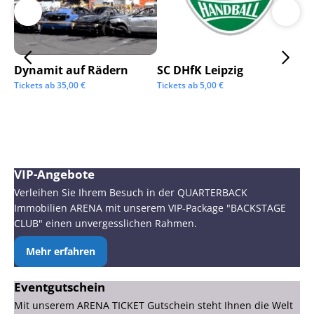
Dynamit auf Rädern
SC DHfK Leipzig
Ga
Sc
Tickets ab
35,00
€
Tickets ab
5,00
€
Tic
VIP-Angebote
Verleihen Sie Ihrem Besuch in der QUARTERBACK
Immobilien ARENA mit unserem VIP-Package "BACKSTAGE
CLUB" einen unvergesslichen Rahmen.
Mehr erfahren
Eventgutschein
Mit unserem ARENA TICKET Gutschein steht Ihnen die Welt