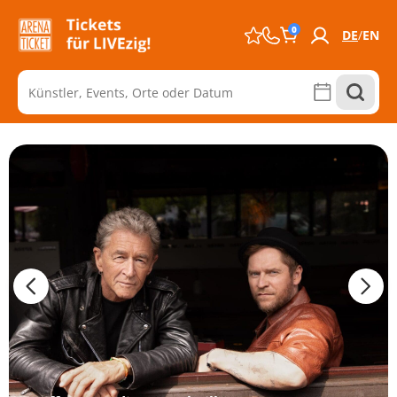
0
DE
EN