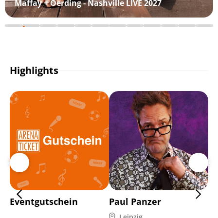
Maffay + Oerding - Nashville LIVE 2027
Highlights
Eventgutschein
Paul Panzer
Mi
Leipzig