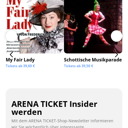
My Fair Lady
Schottische Musikparade
Go
Tickets ab
39,60
€
Tickets ab
39,50
€
Tic
ARENA TICKET Insider
werden
Mit dem ARENA TICKET-Shop-Newsletter informieren
wir Sie wöchentlich über interessante