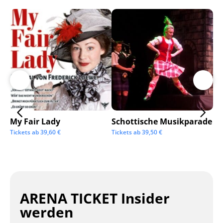
My Fair Lady
Schottische Musikparade
Go
Tickets ab
39,60
€
Tickets ab
39,50
€
Tic
ARENA TICKET Insider
werden