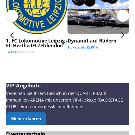
1. FC Lokomotive Leipzig -
Dynamit auf Rädern
SC
FC Hertha 03 Zehlendorf
Tickets ab
35,00
€
Tic
Tickets ab
9,00
€
VIP-Angebote
Verleihen Sie Ihrem Besuch in der QUARTERBACK
Immobilien ARENA mit unserem VIP-Package "BACKSTAGE
CLUB" einen unvergesslichen Rahmen.
Mehr erfahren
Eventgutschein