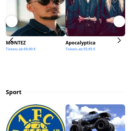
MONTEZ
Apocalyptica
Ai
Tickets ab
69,90
€
Tickets ab
55,95
€
Tic
Sport