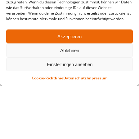
zuzugreifen. Wenn du diesen Technologien zustimmst, können wir Daten
in der Zeit vom
06.07. – 07.08.2026
wie das Surfverhalten oder eindeutige IDs auf dieser Website
verarbeiten. Wenn du deine Zustimmung nicht erteilst oder zurückziehst,
Montag – Freitag: 10-18 Uhr Samstag:
können bestimmte Merkmale und Funktionen beeinträchtigt werden.
geschlossen
Akzeptieren
Standort
Ablehnen
QUARTERBACK Immobilien ARENA
Am Sportforum 2, 04105 Leipzig
Einstellungen ansehen
Sie erreichen uns mit dem Öffentlichen
Nahverkehr: Straßenbahn Linien 3, 4, 7, 8, 15
Cookie-Richtlinie
Datenschutz
Impressum
Haltestelle Waldplatz/Arena. Kostenfreies
Parken ist während des Ticketkaufs möglich.
Datenschutz
Impressum
AGB
Barrierefreiheit
CRM
Zahl- und Versandarten
© ZSL Betreibergesellschaft mbH