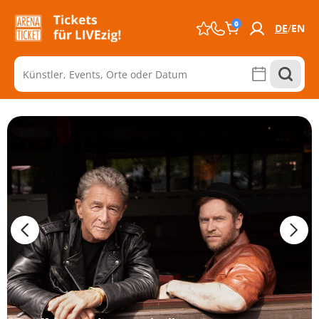
0
DE
EN