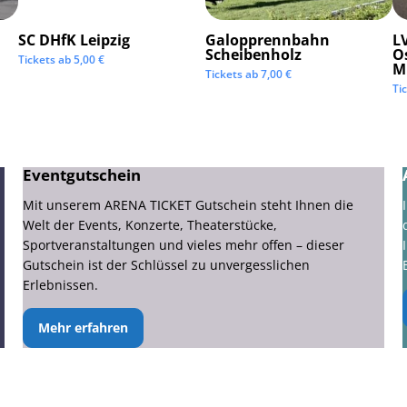
SC DHfK Leipzig
Galopprennbahn
LV
Scheibenholz
O
Tickets ab
5,00
€
M
Tickets ab
7,00
€
Ti
Eventgutschein
Mit unserem ARENA TICKET Gutschein steht Ihnen die
Welt der Events, Konzerte, Theaterstücke,
Sportveranstaltungen und vieles mehr offen – dieser
Gutschein ist der Schlüssel zu unvergesslichen
Erlebnissen.
Mehr erfahren