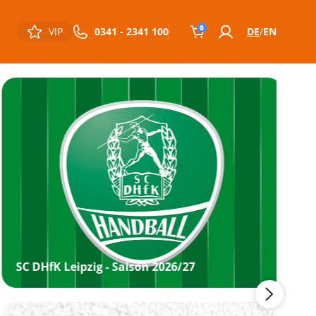
0
VIP
0341 - 2341 100
DE
EN
SC DHfK Leipzig - Saison 2026/27