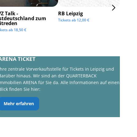
Z Talk -
RB Leipzig
ISTAF 
stdeutschland zum
Tickets ab
12,00
€
Tickets 
itreden
ckets ab
18,50
€
ARENA TICKET
Ihre zentrale Vorverkaufsstelle für Tickets in Leipzig und
darüber hinaus. Wir sind an der QUARTERBACK
Immobilien ARENA für Sie da. Alle Informationen auf einen
Blick finden Sie hier:
Mehr erfahren