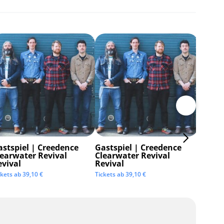
astspiel | Creedence
Gastspiel | Creedence
Invisi
learwater Revival
Clearwater Revival
Tickets 
evival
Revival
ckets ab
39,10
€
Tickets ab
39,10
€