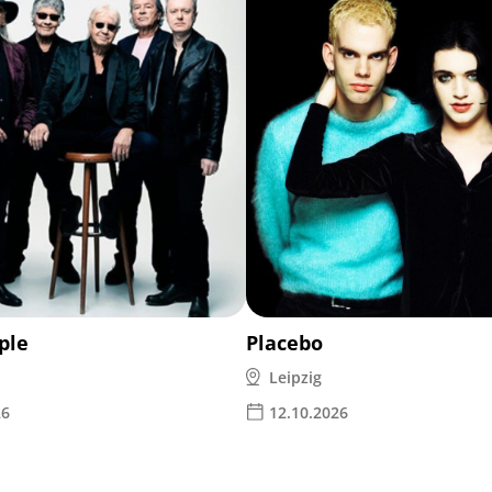
ple
Placebo
Leipzig
26
12.10.2026