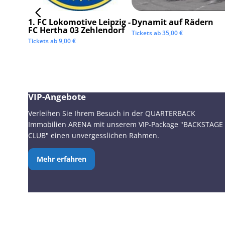
1. FC Lokomotive Leipzig -
Dynamit auf Rädern
FC Hertha 03 Zehlendorf
Tickets ab
35,00
€
Tickets ab
9,00
€
VIP-Angebote
Verleihen Sie Ihrem Besuch in der QUARTERBACK
Immobilien ARENA mit unserem VIP-Package "BACKSTAGE
CLUB" einen unvergesslichen Rahmen.
Mehr erfahren