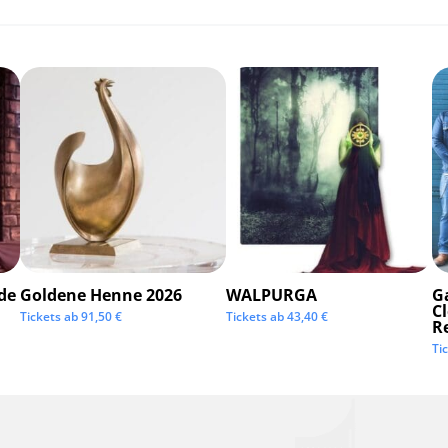
de
Goldene Henne 2026
WALPURGA
G
C
Tickets ab
91,50
€
Tickets ab
43,40
€
R
Ti