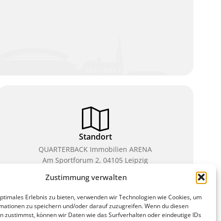
Standort
QUARTERBACK Immobilien ARENA
Am Sportforum 2, 04105 Leipzig
Zustimmung verwalten
Sie erreichen uns mit dem Öffentlichen Nahverkehr:
Straßenbahn Linien 3, 4, 7, 8, 15 Haltestelle
optimales Erlebnis zu bieten, verwenden wir Technologien wie Cookies, um
Waldplatz/Arena. Kostenfreies Parken ist während
mationen zu speichern und/oder darauf zuzugreifen. Wenn du diesen
des Ticketkaufs möglich.
n zustimmst, können wir Daten wie das Surfverhalten oder eindeutige IDs