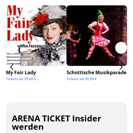
My Fair Lady
Schottische Musikparade
Go
Tickets ab
39,60
€
Tickets ab
39,50
€
Tic
ARENA TICKET Insider
werden