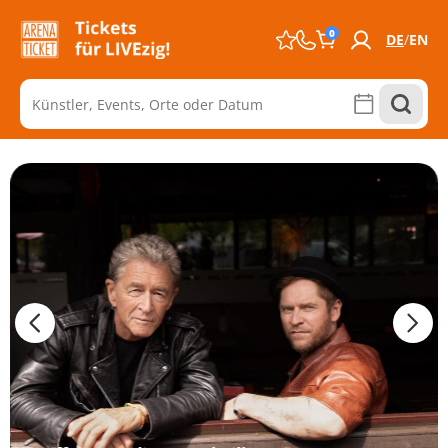
0
DE
EN