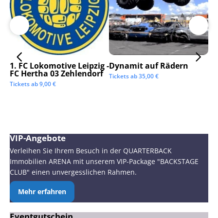
1. FC Lokomotive Leipzig -
Dynamit auf Rädern
SC
FC Hertha 03 Zehlendorf
Tickets ab
35,00
€
Tic
Tickets ab
9,00
€
VIP-Angebote
Verleihen Sie Ihrem Besuch in der QUARTERBACK
Immobilien ARENA mit unserem VIP-Package "BACKSTAGE
CLUB" einen unvergesslichen Rahmen.
Mehr erfahren
Eventgutschein