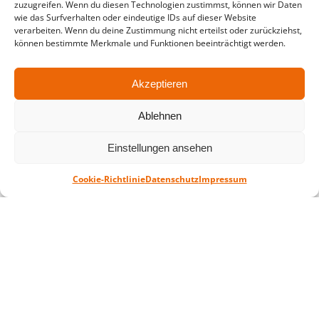
zuzugreifen. Wenn du diesen Technologien zustimmst, können wir Daten
in der Zeit vom
06.07. – 07.08.2026
wie das Surfverhalten oder eindeutige IDs auf dieser Website
verarbeiten. Wenn du deine Zustimmung nicht erteilst oder zurückziehst,
Montag – Freitag: 10-18 Uhr Samstag:
können bestimmte Merkmale und Funktionen beeinträchtigt werden.
geschlossen
Akzeptieren
Standort
Ablehnen
QUARTERBACK Immobilien ARENA
Am Sportforum 2, 04105 Leipzig
Einstellungen ansehen
Sie erreichen uns mit dem Öffentlichen
Nahverkehr: Straßenbahn Linien 3, 4, 7, 8, 15
Cookie-Richtlinie
Datenschutz
Impressum
Haltestelle Waldplatz/Arena. Kostenfreies
Parken ist während des Ticketkaufs möglich.
Datenschutz
Impressum
AGB
Barrierefreiheit
CRM
Zahl- und Versandarten
© ZSL Betreibergesellschaft mbH