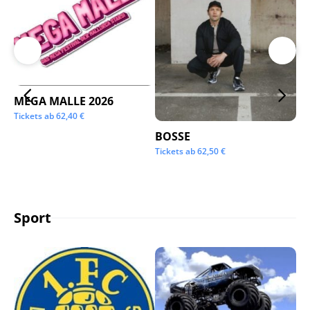
MEGA MALLE 2026
Su
Tickets ab
62,40
€
Tic
BOSSE
Tickets ab
62,50
€
Sport