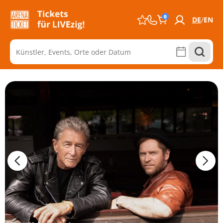
0
DE
EN