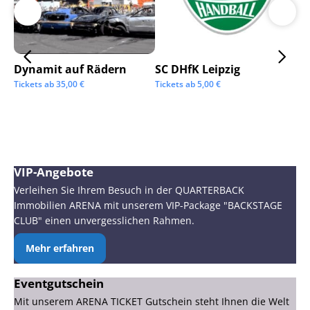
Dynamit auf Rädern
SC DHfK Leipzig
Ga
Sc
Tickets ab
35,00
€
Tickets ab
5,00
€
Tic
VIP-Angebote
Verleihen Sie Ihrem Besuch in der QUARTERBACK
Immobilien ARENA mit unserem VIP-Package "BACKSTAGE
CLUB" einen unvergesslichen Rahmen.
Mehr erfahren
Eventgutschein
Mit unserem ARENA TICKET Gutschein steht Ihnen die Welt