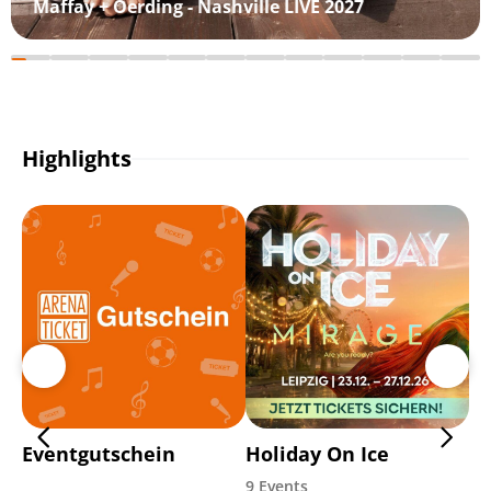
Maffay + Oerding - Nashville LIVE 2027
Highlights
Eventgutschein
Holiday On Ice
Pl
9 Events