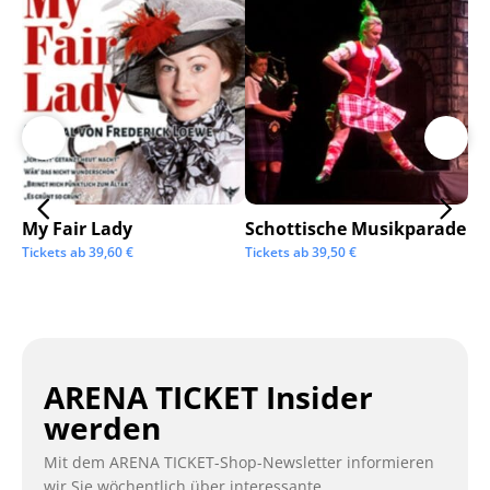
My Fair Lady
Schottische Musikparade
Go
Tickets ab
39,60
€
Tickets ab
39,50
€
Tic
ARENA TICKET Insider
werden
Mit dem ARENA TICKET-Shop-Newsletter informieren
wir Sie wöchentlich über interessante