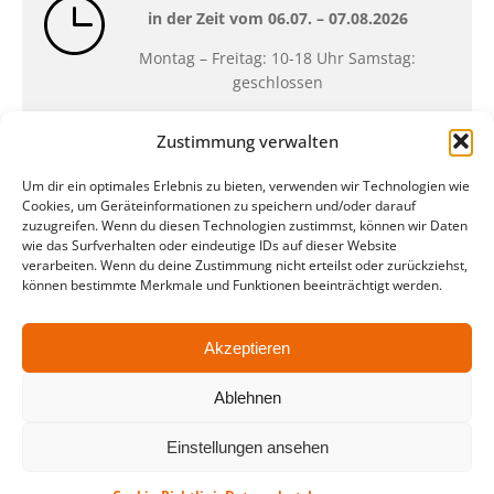
in der Zeit vom
06.07. – 07.08.2026
Montag – Freitag: 10-18 Uhr Samstag:
geschlossen
Zustimmung verwalten
Standort
Um dir ein optimales Erlebnis zu bieten, verwenden wir Technologien wie
QUARTERBACK Immobilien ARENA
Cookies, um Geräteinformationen zu speichern und/oder darauf
Am Sportforum 2, 04105 Leipzig
zuzugreifen. Wenn du diesen Technologien zustimmst, können wir Daten
wie das Surfverhalten oder eindeutige IDs auf dieser Website
Sie erreichen uns mit dem Öffentlichen
verarbeiten. Wenn du deine Zustimmung nicht erteilst oder zurückziehst,
Nahverkehr: Straßenbahn Linien 3, 4, 7, 8, 15
können bestimmte Merkmale und Funktionen beeinträchtigt werden.
Haltestelle Waldplatz/Arena. Kostenfreies
Parken ist während des Ticketkaufs möglich.
Akzeptieren
Ablehnen
Datenschutz
Impressum
AGB
Barrierefreiheit
CRM
Zahl- und Versandarten
Einstellungen ansehen
© ZSL Betreibergesellschaft mbH