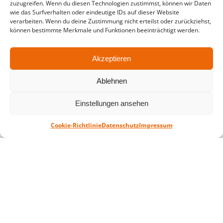
zuzugreifen. Wenn du diesen Technologien zustimmst, können wir Daten
in der Zeit vom
06.07. – 07.08.2026
wie das Surfverhalten oder eindeutige IDs auf dieser Website
verarbeiten. Wenn du deine Zustimmung nicht erteilst oder zurückziehst,
Montag – Freitag: 10-18 Uhr Samstag:
können bestimmte Merkmale und Funktionen beeinträchtigt werden.
geschlossen
Akzeptieren
Standort
Ablehnen
QUARTERBACK Immobilien ARENA
Am Sportforum 2, 04105 Leipzig
Einstellungen ansehen
Sie erreichen uns mit dem Öffentlichen
Nahverkehr: Straßenbahn Linien 3, 4, 7, 8, 15
Cookie-Richtlinie
Datenschutz
Impressum
Haltestelle Waldplatz/Arena. Kostenfreies
Parken ist während des Ticketkaufs möglich.
Datenschutz
Impressum
AGB
Barrierefreiheit
CRM
Zahl- und Versandarten
© ZSL Betreibergesellschaft mbH