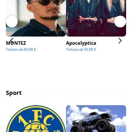
MONTEZ
Apocalyptica
Ai
Tickets ab
69,90
€
Tickets ab
55,95
€
Tic
Sport