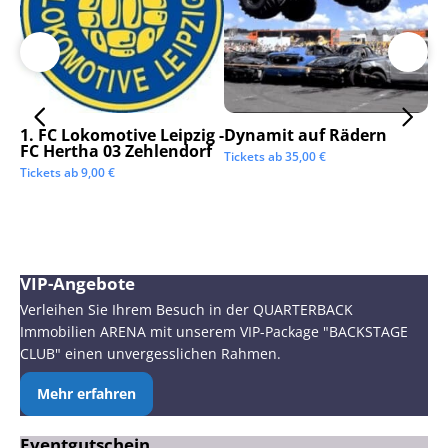
1. FC Lokomotive Leipzig -
Dynamit auf Rädern
SC
FC Hertha 03 Zehlendorf
Tickets ab
35,00
€
Tic
Tickets ab
9,00
€
VIP-Angebote
Verleihen Sie Ihrem Besuch in der QUARTERBACK
Immobilien ARENA mit unserem VIP-Package "BACKSTAGE
CLUB" einen unvergesslichen Rahmen.
Mehr erfahren
Eventgutschein