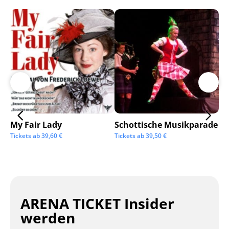
My Fair Lady
Schottische Musikparade
Go
Tickets ab
39,60
€
Tickets ab
39,50
€
Tic
ARENA TICKET Insider
werden