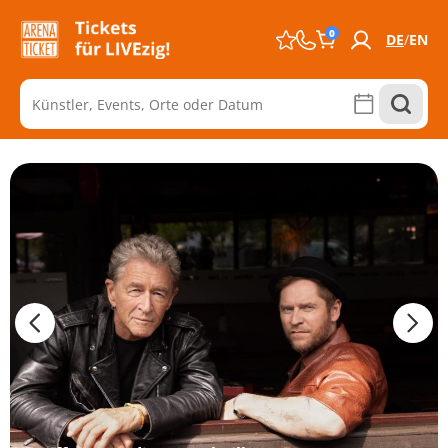
0
DE
EN