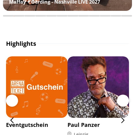
Maffay + Oerding - Nashville LIVE 2027
Highlights
Eventgutschein
Paul Panzer
Di
Leipzig