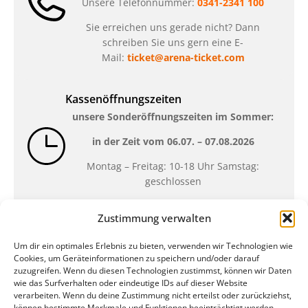
Unsere Telefonnummer:
0341-2341 100
Sie erreichen uns gerade nicht? Dann
schreiben Sie uns gern eine E-
Mail:
ticket@arena-ticket.com
Kassenöffnungszeiten
unsere Sonderöffnungszeiten im Sommer:
in der Zeit vom
06.07. – 07.08.2026
Montag – Freitag: 10-18 Uhr Samstag:
geschlossen
Zustimmung verwalten
Standort
Um dir ein optimales Erlebnis zu bieten, verwenden wir Technologien wie
QUARTERBACK Immobilien ARENA
Cookies, um Geräteinformationen zu speichern und/oder darauf
Am Sportforum 2, 04105 Leipzig
zuzugreifen. Wenn du diesen Technologien zustimmst, können wir Daten
wie das Surfverhalten oder eindeutige IDs auf dieser Website
Sie erreichen uns mit dem Öffentlichen
verarbeiten. Wenn du deine Zustimmung nicht erteilst oder zurückziehst,
Nahverkehr: Straßenbahn Linien 3, 4, 7, 8, 15
können bestimmte Merkmale und Funktionen beeinträchtigt werden.