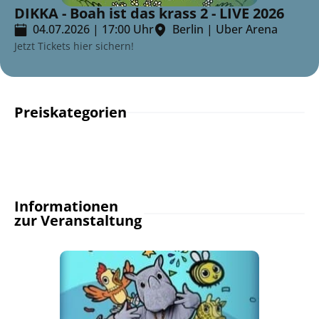
DIKKA - Boah ist das krass 2 - LIVE 2026
04.07.2026
|
17:00
Uhr
Berlin
|
Uber Arena
Jetzt Tickets hier sichern!
Preiskategorien
Informationen
zur Veranstaltung