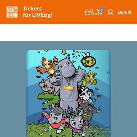
0
DE
EN