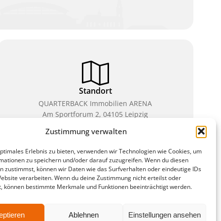
Standort
QUARTERBACK Immobilien ARENA
Am Sportforum 2, 04105 Leipzig
Zustimmung verwalten
Sie erreichen uns mit dem Öffentlichen Nahverkehr:
Straßenbahn Linien 3, 4, 7, 8, 15 Haltestelle
optimales Erlebnis zu bieten, verwenden wir Technologien wie Cookies, um
Waldplatz/Arena. Kostenfreies Parken ist während
mationen zu speichern und/oder darauf zuzugreifen. Wenn du diesen
des Ticketkaufs möglich.
n zustimmst, können wir Daten wie das Surfverhalten oder eindeutige IDs
Website verarbeiten. Wenn du deine Zustimmung nicht erteilst oder
t, können bestimmte Merkmale und Funktionen beeinträchtigt werden.
ten
eptieren
Ablehnen
Einstellungen ansehen