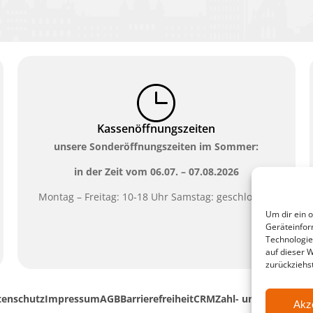
Kassenöffnungszeiten
unsere Sonderöffnungszeiten im Sommer:
in der Zeit vom
06.07. – 07.08.2026
Montag – Freitag: 10-18 Uhr Samstag: geschlossen
Um dir ein 
Geräteinfor
Technologie
auf dieser 
zurückziehs
tenschutz
Impressum
AGB
Barrierefreiheit
CRM
Zahl- und Versandar
Akz