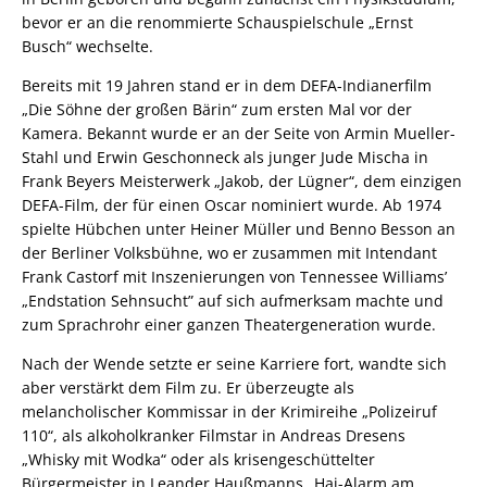
bevor er an die renommierte Schauspielschule „Ernst
Busch“ wechselte.
Bereits mit 19 Jahren stand er in dem DEFA-Indianerfilm
„Die Söhne der großen Bärin“ zum ersten Mal vor der
Kamera. Bekannt wurde er an der Seite von Armin Mueller-
Stahl und Erwin Geschonneck als junger Jude Mischa in
Frank Beyers Meisterwerk „Jakob, der Lügner“, dem einzigen
DEFA-Film, der für einen Oscar nominiert wurde. Ab 1974
spielte Hübchen unter Heiner Müller und Benno Besson an
der Berliner Volksbühne, wo er zusammen mit Intendant
Frank Castorf mit Inszenierungen von Tennessee Williams’
„Endstation Sehnsucht” auf sich aufmerksam machte und
zum Sprachrohr einer ganzen Theatergeneration wurde.
Nach der Wende setzte er seine Karriere fort, wandte sich
aber verstärkt dem Film zu. Er überzeugte als
melancholischer Kommissar in der Krimireihe „Polizeiruf
110“, als alkoholkranker Filmstar in Andreas Dresens
„Whisky mit Wodka“ oder als krisengeschüttelter
Bürgermeister in Leander Haußmanns „Hai-Alarm am