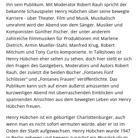
ihn sein Publikum. Mit Moderator Robert Rauh spricht der
bekannte Schauspieler Henry Hübchen über seine bewegte
Karriere - über Theater, Film und Musik. Musikalisch
umrahmt wird der Abend von dem Sänger, Musiker und
Komponisten Günther Fischer, der unter anderem
zahlreiche Filmmusiken für Produktionen mit Marlene
Dietrich, Armin Mueller-Stahl, Manfred Krug, Robert
Mitchum und Tony Curtis komponierte. In Talkshows ist
Henry Hübchen eher selten zu sehen, doch hier stellt er sich
den Fragen des Gastgebers, Moderators und Autors Robert
Rauh, der zuletzt die beiden Bücher „Fontanes Fünf
Schlösser“ und „Fontanes Frauen“ veröffentlichte. Das
Publikum kann sich auf einen äußerst amüsanten und
kurzweiligen Abend mit überraschenden Einblicken und
spannenden Ansichten aus dem bewegten Leben von Henry
Hübchen freuen.
Henry Hübchen ist ein gebürtiger Charlottenburger, auch
wenn man es nicht sofort vermuten würde, aber er ist im
Osten der Stadt aufgewachsen. Henry Hübchen wurde 1947
in Berlin geboren und begann zunächst ein Physikstudium,