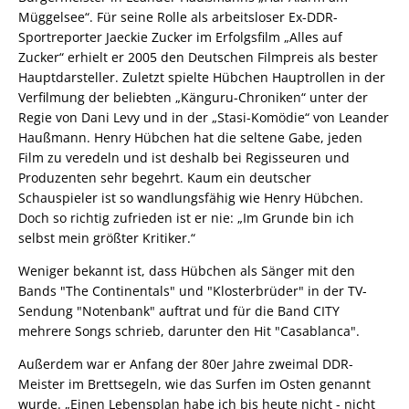
Müggelsee“. Für seine Rolle als arbeitsloser Ex-DDR-
Sportreporter Jaeckie Zucker im Erfolgsfilm „Alles auf
Zucker“ erhielt er 2005 den Deutschen Filmpreis als bester
Hauptdarsteller. Zuletzt spielte Hübchen Hauptrollen in der
Verfilmung der beliebten „Känguru-Chroniken“ unter der
Regie von Dani Levy und in der „Stasi-Komödie“ von Leander
Haußmann. Henry Hübchen hat die seltene Gabe, jeden
Film zu veredeln und ist deshalb bei Regisseuren und
Produzenten sehr begehrt. Kaum ein deutscher
Schauspieler ist so wandlungsfähig wie Henry Hübchen.
Doch so richtig zufrieden ist er nie: „Im Grunde bin ich
selbst mein größter Kritiker.“
Weniger bekannt ist, dass Hübchen als Sänger mit den
Bands "The Continentals" und "Klosterbrüder" in der TV-
Sendung "Notenbank" auftrat und für die Band CITY
mehrere Songs schrieb, darunter den Hit "Casablanca".
Außerdem war er Anfang der 80er Jahre zweimal DDR-
Meister im Brettsegeln, wie das Surfen im Osten genannt
wurde. „Einen Lebensplan habe ich bis heute nicht - nicht