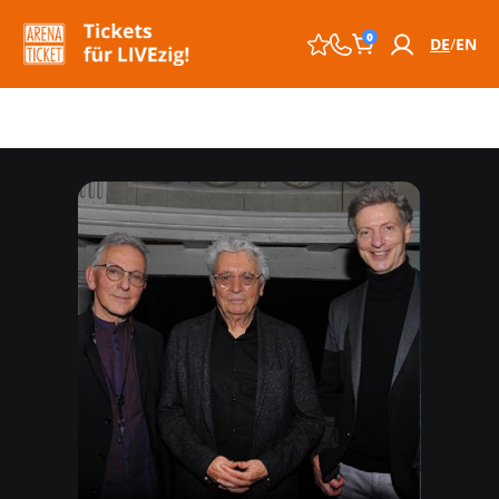
0
DE
EN