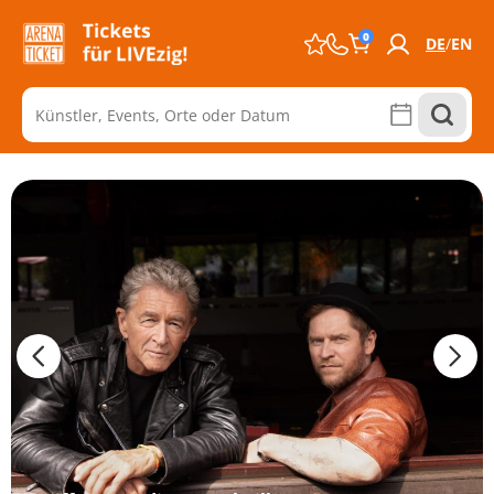
0
DE
EN