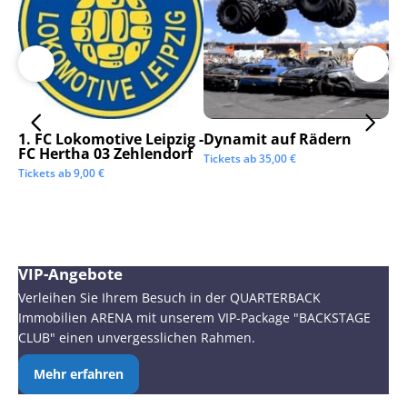
1. FC Lokomotive Leipzig -
Dynamit auf Rädern
SC
FC Hertha 03 Zehlendorf
Tickets ab
35,00
€
Tic
Tickets ab
9,00
€
VIP-Angebote
Verleihen Sie Ihrem Besuch in der QUARTERBACK
Immobilien ARENA mit unserem VIP-Package "BACKSTAGE
CLUB" einen unvergesslichen Rahmen.
Mehr erfahren