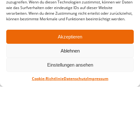
zuzugreifen. Wenn du diesen Technologien zustimmst, können wir Daten
wie das Surfverhalten oder eindeutige IDs auf dieser Website
in der Zeit vom
06.07. – 07.08.2026
verarbeiten. Wenn du deine Zustimmung nicht erteilst oder zurückziehst,
können bestimmte Merkmale und Funktionen beeinträchtigt werden.
Montag – Freitag: 10-18 Uhr Samstag:
geschlossen
Akzeptieren
Standort
Ablehnen
QUARTERBACK Immobilien ARENA
Einstellungen ansehen
Am Sportforum 2, 04105 Leipzig
Sie erreichen uns mit dem Öffentlichen
Cookie-Richtlinie
Datenschutz
Impressum
Nahverkehr: Straßenbahn Linien 3, 4, 7, 8, 15
Haltestelle Waldplatz/Arena. Kostenfreies
Parken ist während des Ticketkaufs möglich.
Datenschutz
Impressum
AGB
Barrierefreiheit
CRM
Zahl- und Versandarten
© ZSL Betreibergesellschaft mbH