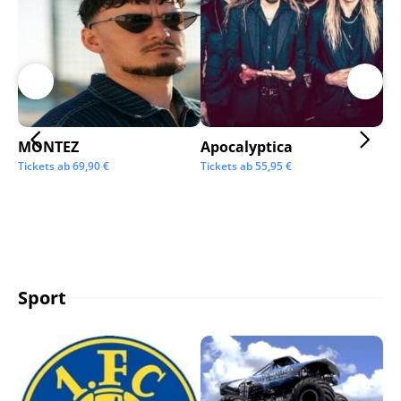
MONTEZ
Apocalyptica
Ai
Tickets ab
69,90
€
Tickets ab
55,95
€
Tic
Sport