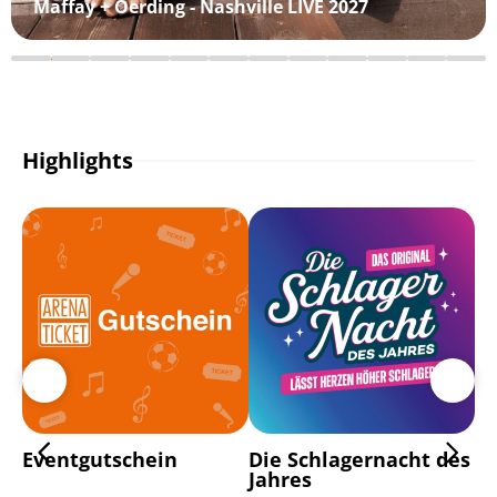
Maffay + Oerding - Nashville LIVE 2027
Highlights
Eventgutschein
Die Schlagernacht des
Di
Jahres