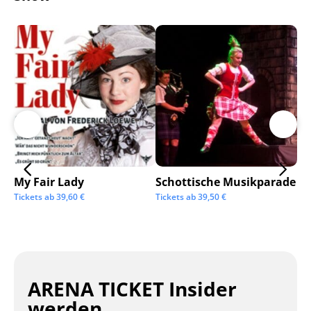
My Fair Lady
Schottische Musikparade
Go
Tickets ab
39,60
€
Tickets ab
39,50
€
Tic
ARENA TICKET Insider
werden