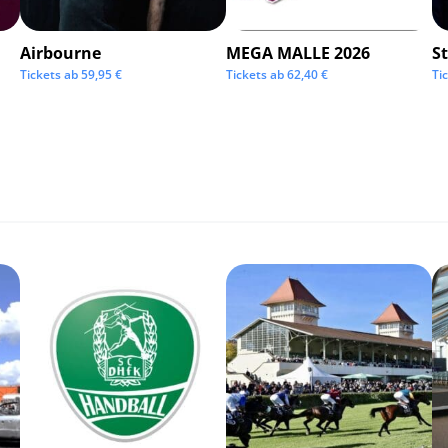
Airbourne
MEGA MALLE 2026
S
Tickets ab
59,95
€
Tickets ab
62,40
€
Ti