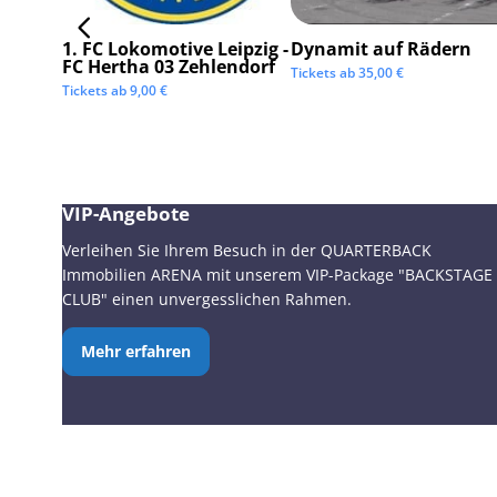
1. FC Lokomotive Leipzig -
Dynamit auf Rädern
FC Hertha 03 Zehlendorf
Tickets ab
35,00
€
Tickets ab
9,00
€
VIP-Angebote
Verleihen Sie Ihrem Besuch in der QUARTERBACK
Immobilien ARENA mit unserem VIP-Package "BACKSTAGE
CLUB" einen unvergesslichen Rahmen.
Mehr erfahren