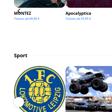
MONTEZ
Apocalyptica
Tickets ab
69,90
€
Tickets ab
55,95
€
Sport