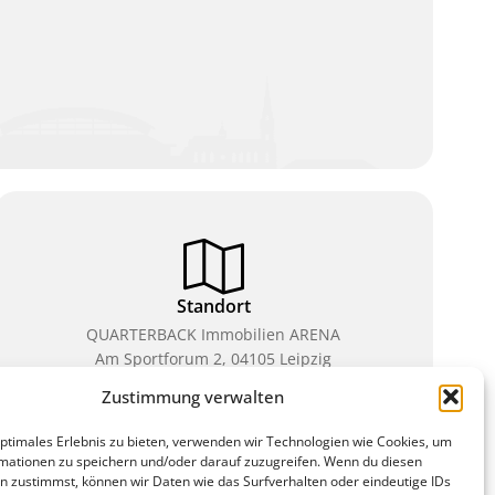
Standort
QUARTERBACK Immobilien ARENA
Am Sportforum 2, 04105 Leipzig
Zustimmung verwalten
Sie erreichen uns mit dem Öffentlichen Nahverkehr:
Straßenbahn Linien 3, 4, 7, 8, 15 Haltestelle
optimales Erlebnis zu bieten, verwenden wir Technologien wie Cookies, um
Waldplatz/Arena. Kostenfreies Parken ist während
mationen zu speichern und/oder darauf zuzugreifen. Wenn du diesen
des Ticketkaufs möglich.
n zustimmst, können wir Daten wie das Surfverhalten oder eindeutige IDs