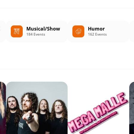
K
Musical/Show
Humor
184 Events
162 Events