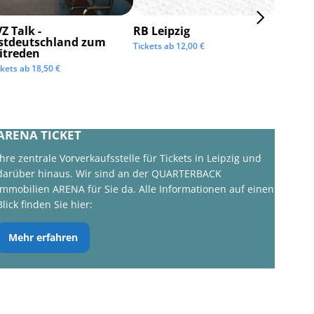
Z Talk -
RB Leipzig
ISTAF 
stdeutschland zum
Tickets ab
12,00
€
Tickets 
itreden
ckets ab
18,50
€
ARENA TICKET
Ihre zentrale Vorverkaufsstelle für Tickets in Leipzig und
darüber hinaus. Wir sind an der QUARTERBACK
Immobilien ARENA für Sie da. Alle Informationen auf einen
Blick finden Sie hier:
Mehr erfahren