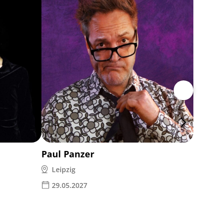
Rea Ga
Leipz
28.1
Paul Panzer
Leipzig
29.05.2027