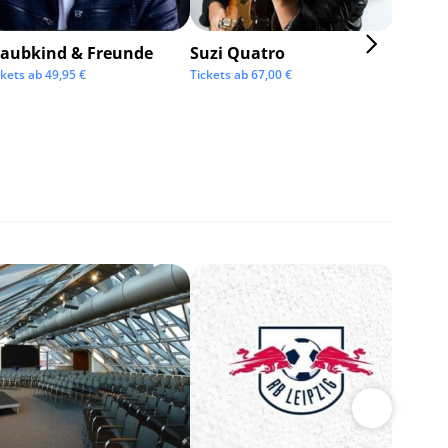
taubkind & Freunde
Suzi Quatro
ckets ab
49,95
€
Tickets ab
67,00
€
BOSSE
Tickets 