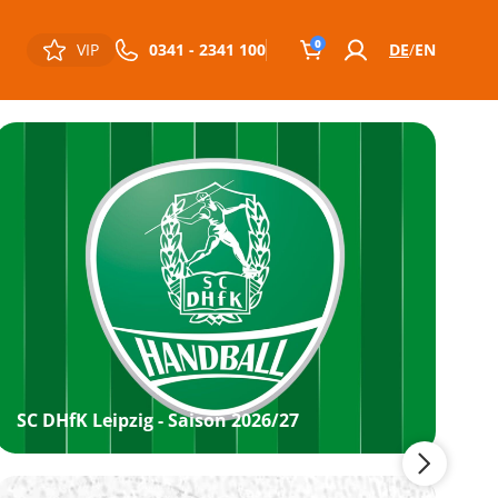
0
VIP
0341 - 2341 100
DE
EN
SC DHfK Leipzig - Saison 2026/27