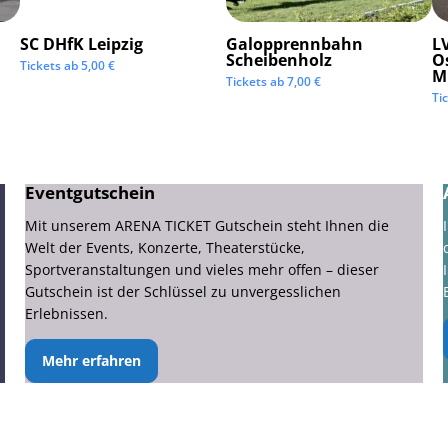
SC DHfK Leipzig
Galopprennbahn
LV
Scheibenholz
O
Tickets ab
5,00
€
M
Tickets ab
7,00
€
Ti
Eventgutschein
Mit unserem ARENA TICKET Gutschein steht Ihnen die
Welt der Events, Konzerte, Theaterstücke,
Sportveranstaltungen und vieles mehr offen – dieser
Gutschein ist der Schlüssel zu unvergesslichen
Erlebnissen.
Mehr erfahren