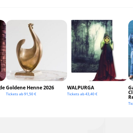
de
Goldene Henne 2026
WALPURGA
G
C
Tickets ab
91,50
€
Tickets ab
43,40
€
R
Ti