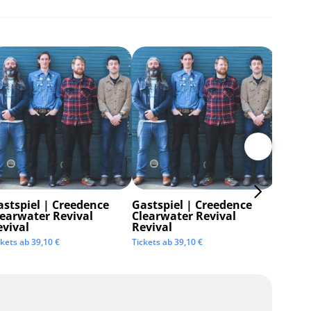
astspiel | Creedence
Gastspiel | Creedence
Invisi
learwater Revival
Clearwater Revival
Tickets 
evival
Revival
ckets ab
39,10
€
Tickets ab
39,10
€