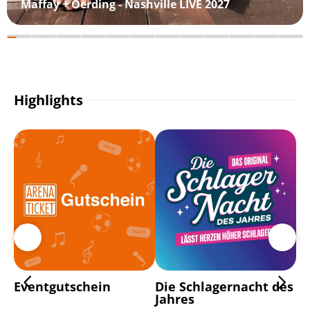
Maffay + Oerding - Nashville LIVE 2027
Highlights
Eventgutschein
Die Schlagernacht des
Pa
Jahres