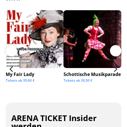
My Fair Lady
Schottische Musikparade
Go
Tickets ab
39,60
€
Tickets ab
39,50
€
Tic
ARENA TICKET Insider
werden