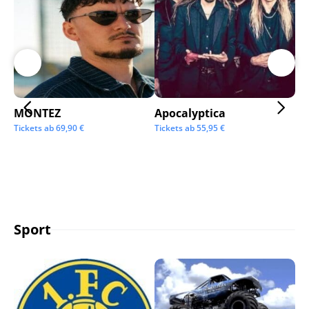
MONTEZ
Apocalyptica
Ai
Tickets ab
69,90
€
Tickets ab
55,95
€
Tic
Sport