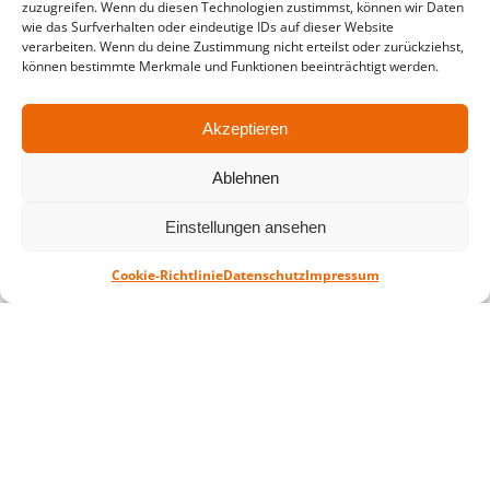
zuzugreifen. Wenn du diesen Technologien zustimmst, können wir Daten
wie das Surfverhalten oder eindeutige IDs auf dieser Website
in der Zeit vom
06.07. – 07.08.2026
verarbeiten. Wenn du deine Zustimmung nicht erteilst oder zurückziehst,
können bestimmte Merkmale und Funktionen beeinträchtigt werden.
Montag – Freitag: 10-18 Uhr Samstag:
geschlossen
Akzeptieren
Standort
Ablehnen
QUARTERBACK Immobilien ARENA
Einstellungen ansehen
Am Sportforum 2, 04105 Leipzig
Sie erreichen uns mit dem Öffentlichen
Cookie-Richtlinie
Datenschutz
Impressum
Nahverkehr: Straßenbahn Linien 3, 4, 7, 8, 15
Haltestelle Waldplatz/Arena. Kostenfreies
Parken ist während des Ticketkaufs möglich.
Datenschutz
Impressum
AGB
Barrierefreiheit
CRM
Zahl- und Versandarten
© ZSL Betreibergesellschaft mbH