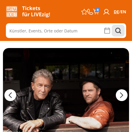
0
DE
EN