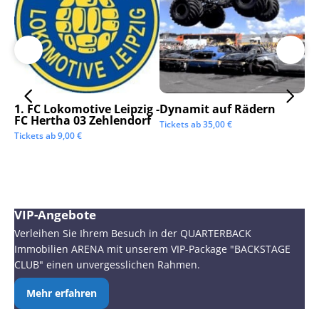
1. FC Lokomotive Leipzig -
Dynamit auf Rädern
SC
FC Hertha 03 Zehlendorf
Tickets ab
35,00
€
Tic
Tickets ab
9,00
€
VIP-Angebote
Verleihen Sie Ihrem Besuch in der QUARTERBACK
Immobilien ARENA mit unserem VIP-Package "BACKSTAGE
CLUB" einen unvergesslichen Rahmen.
Mehr erfahren