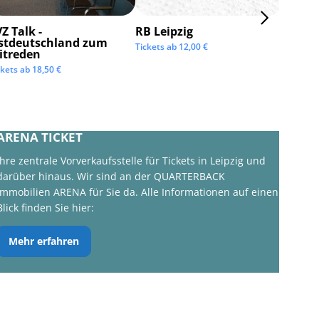
Z Talk -
RB Leipzig
ISTAF 
stdeutschland zum
Tickets ab
12,00
€
Tickets 
itreden
ckets ab
18,50
€
ARENA TICKET
Ihre zentrale Vorverkaufsstelle für Tickets in Leipzig und
darüber hinaus. Wir sind an der QUARTERBACK
Immobilien ARENA für Sie da. Alle Informationen auf einen
Blick finden Sie hier:
Mehr erfahren