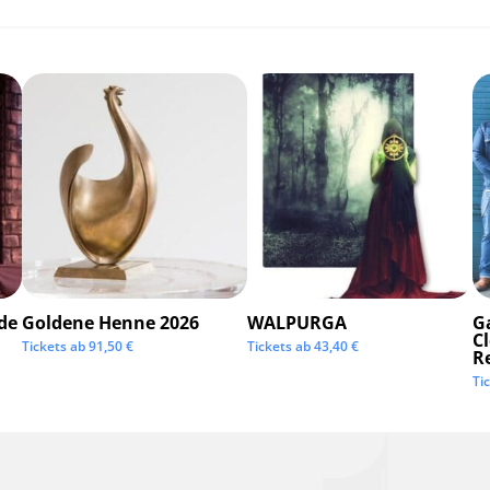
de
Goldene Henne 2026
WALPURGA
G
C
Tickets ab
91,50
€
Tickets ab
43,40
€
R
Ti