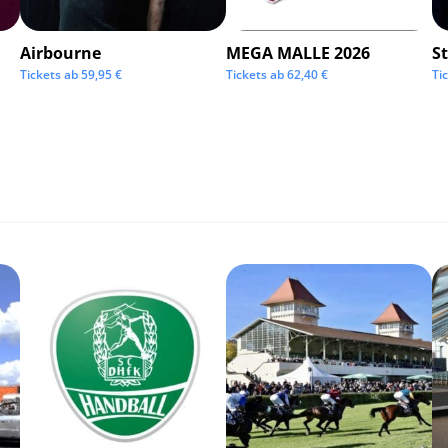
Airbourne
MEGA MALLE 2026
S
Tickets ab
59,95
€
Tickets ab
62,40
€
Ti