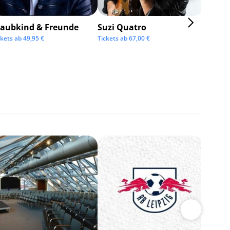
taubkind & Freunde
Suzi Quatro
ckets ab
49,95
€
Tickets ab
67,00
€
BOSSE
Tickets 