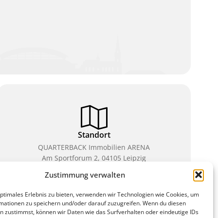
Standort
QUARTERBACK Immobilien ARENA
Am Sportforum 2, 04105 Leipzig
Zustimmung verwalten
Sie erreichen uns mit dem Öffentlichen Nahverkehr:
Straßenbahn Linien 3, 4, 7, 8, 15 Haltestelle
optimales Erlebnis zu bieten, verwenden wir Technologien wie Cookies, um
Waldplatz/Arena. Kostenfreies Parken ist während
mationen zu speichern und/oder darauf zuzugreifen. Wenn du diesen
des Ticketkaufs möglich.
n zustimmst, können wir Daten wie das Surfverhalten oder eindeutige IDs