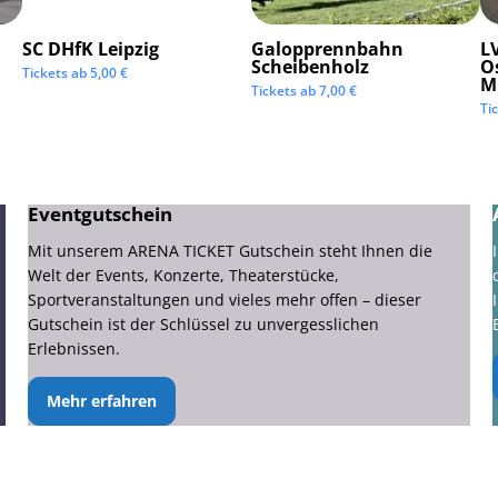
SC DHfK Leipzig
Galopprennbahn
LV
Scheibenholz
O
Tickets ab
5,00
€
M
Tickets ab
7,00
€
Ti
Eventgutschein
Mit unserem ARENA TICKET Gutschein steht Ihnen die
Welt der Events, Konzerte, Theaterstücke,
Sportveranstaltungen und vieles mehr offen – dieser
Gutschein ist der Schlüssel zu unvergesslichen
Erlebnissen.
Mehr erfahren