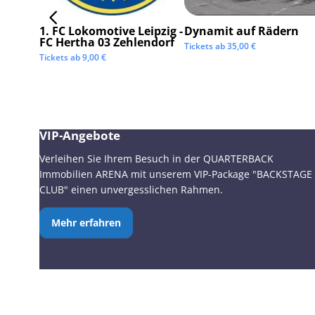
1. FC Lokomotive Leipzig -
Dynamit auf Rädern
FC Hertha 03 Zehlendorf
Tickets ab
35,00
€
Tickets ab
9,00
€
VIP-Angebote
Verleihen Sie Ihrem Besuch in der QUARTERBACK
Immobilien ARENA mit unserem VIP-Package "BACKSTAGE
CLUB" einen unvergesslichen Rahmen.
Mehr erfahren