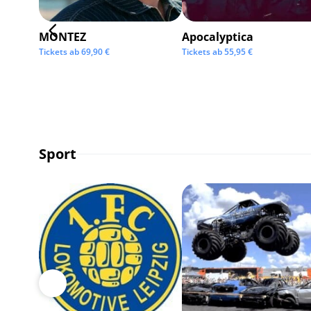
MONTEZ
Apocalyptica
Tickets ab
69,90
€
Tickets ab
55,95
€
Sport