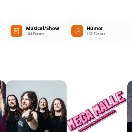
K
Musical/Show
Humor
184 Events
162 Events