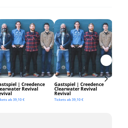
astspiel | Creedence
Gastspiel | Creedence
Invisi
learwater Revival
Clearwater Revival
Tickets 
evival
Revival
ckets ab
39,10
€
Tickets ab
39,10
€