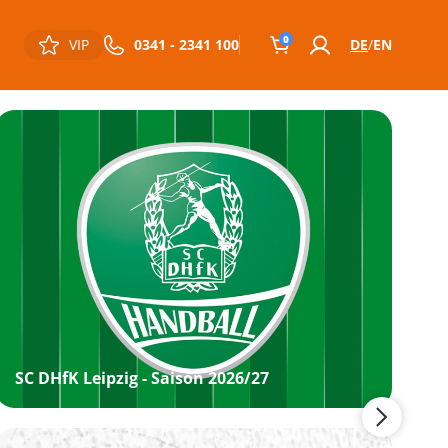
0
VIP
0341 - 2341 100
DE
EN
SC DHfK Leipzig - Saison 2026/27