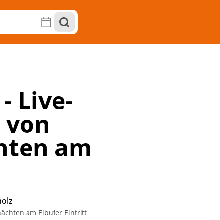
- Live-
 von
hten am
olz
ächten am Elbufer Eintritt