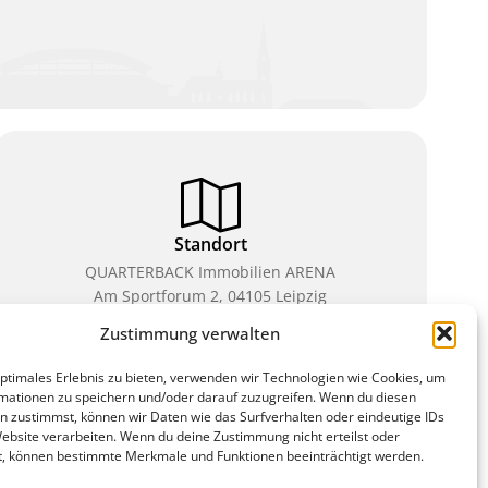
Standort
QUARTERBACK Immobilien ARENA
Am Sportforum 2, 04105 Leipzig
Zustimmung verwalten
Sie erreichen uns mit dem Öffentlichen Nahverkehr:
Straßenbahn Linien 3, 4, 7, 8, 15 Haltestelle
optimales Erlebnis zu bieten, verwenden wir Technologien wie Cookies, um
Waldplatz/Arena. Kostenfreies Parken ist während
mationen zu speichern und/oder darauf zuzugreifen. Wenn du diesen
des Ticketkaufs möglich.
n zustimmst, können wir Daten wie das Surfverhalten oder eindeutige IDs
Website verarbeiten. Wenn du deine Zustimmung nicht erteilst oder
t, können bestimmte Merkmale und Funktionen beeinträchtigt werden.