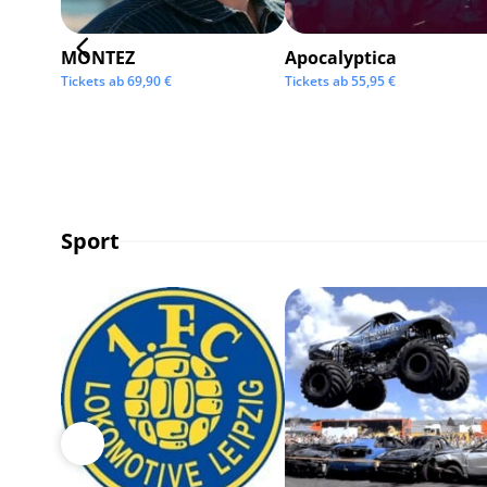
MONTEZ
Apocalyptica
Tickets ab
69,90
€
Tickets ab
55,95
€
Sport