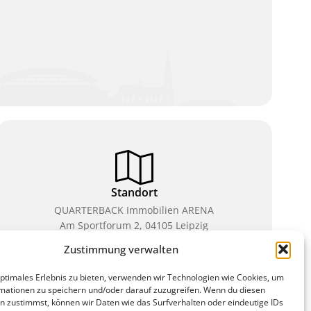
Standort
QUARTERBACK Immobilien ARENA
Am Sportforum 2, 04105 Leipzig
Zustimmung verwalten
Sie erreichen uns mit dem Öffentlichen Nahverkehr:
Straßenbahn Linien 3, 4, 7, 8, 15 Haltestelle
optimales Erlebnis zu bieten, verwenden wir Technologien wie Cookies, um
Waldplatz/Arena. Kostenfreies Parken ist während
mationen zu speichern und/oder darauf zuzugreifen. Wenn du diesen
des Ticketkaufs möglich.
n zustimmst, können wir Daten wie das Surfverhalten oder eindeutige IDs