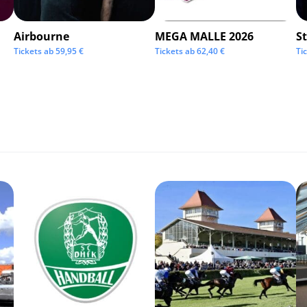
Airbourne
MEGA MALLE 2026
S
Tickets ab
59,95
€
Tickets ab
62,40
€
Ti