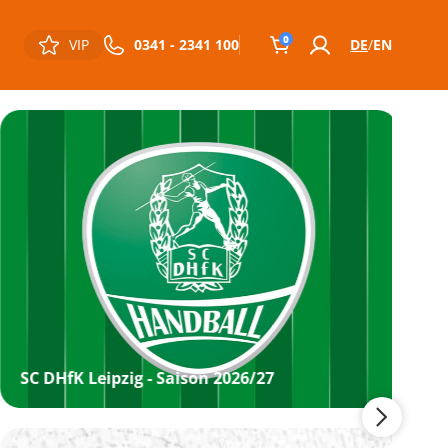
0
VIP
0341 - 2341 100
DE
EN
SC DHfK Leipzig - Saison 2026/27