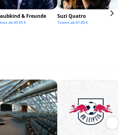
taubkind & Freunde
Suzi Quatro
ckets ab
49,95
€
Tickets ab
67,00
€
BOSSE
Tickets 