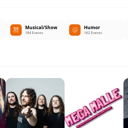
K
Musical/Show
Humor
184 Events
162 Events