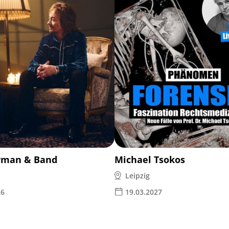
rman & Band
Michael Tsokos
Leipzig
26
19.03.2027