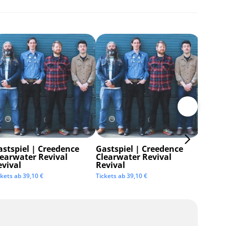
astspiel | Creedence
Gastspiel | Creedence
Invisi
learwater Revival
Clearwater Revival
Tickets 
evival
Revival
ckets ab
39,10
€
Tickets ab
39,10
€