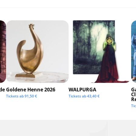
de
Goldene Henne 2026
WALPURGA
G
C
Tickets ab
91,50
€
Tickets ab
43,40
€
R
Ti