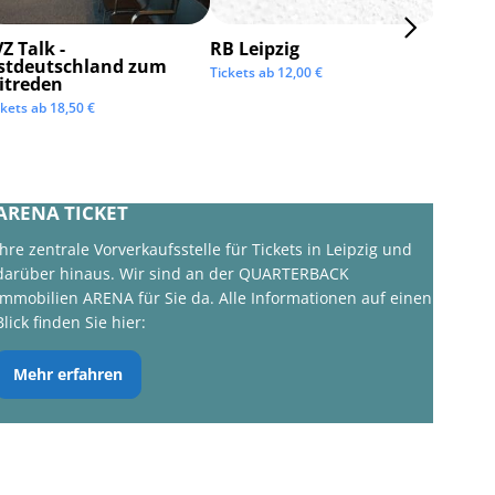
Z Talk -
RB Leipzig
ISTAF 
stdeutschland zum
Tickets ab
12,00
€
Tickets 
itreden
ckets ab
18,50
€
ARENA TICKET
Ihre zentrale Vorverkaufsstelle für Tickets in Leipzig und
darüber hinaus. Wir sind an der QUARTERBACK
Immobilien ARENA für Sie da. Alle Informationen auf einen
Blick finden Sie hier:
Mehr erfahren