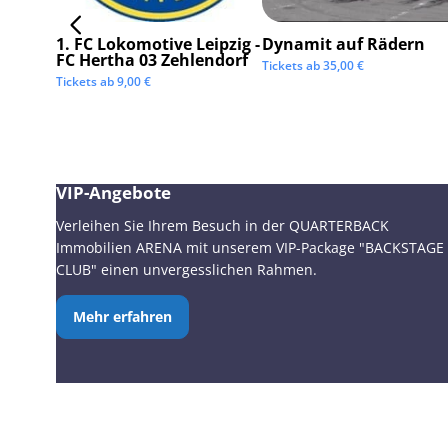
1. FC Lokomotive Leipzig -
Dynamit auf Rädern
FC Hertha 03 Zehlendorf
Tickets ab
35,00
€
Tickets ab
9,00
€
VIP-Angebote
Verleihen Sie Ihrem Besuch in der QUARTERBACK
Immobilien ARENA mit unserem VIP-Package "BACKSTAGE
CLUB" einen unvergesslichen Rahmen.
Mehr erfahren