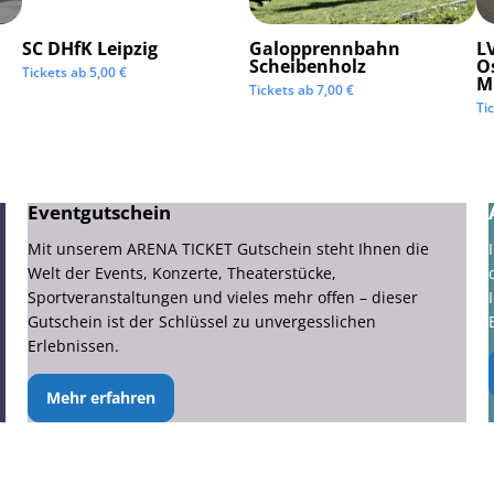
SC DHfK Leipzig
Galopprennbahn
LV
Scheibenholz
O
Tickets ab
5,00
€
M
Tickets ab
7,00
€
Ti
Eventgutschein
Mit unserem ARENA TICKET Gutschein steht Ihnen die
Welt der Events, Konzerte, Theaterstücke,
Sportveranstaltungen und vieles mehr offen – dieser
Gutschein ist der Schlüssel zu unvergesslichen
Erlebnissen.
Mehr erfahren