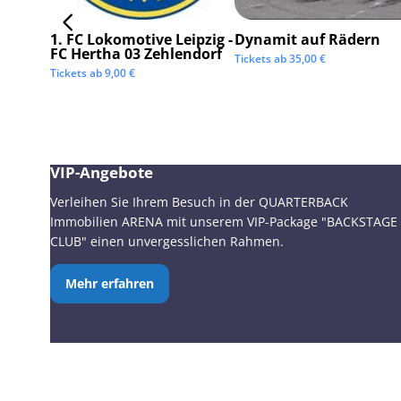
1. FC Lokomotive Leipzig -
Dynamit auf Rädern
FC Hertha 03 Zehlendorf
Tickets ab
35,00
€
Tickets ab
9,00
€
VIP-Angebote
Verleihen Sie Ihrem Besuch in der QUARTERBACK
Immobilien ARENA mit unserem VIP-Package "BACKSTAGE
CLUB" einen unvergesslichen Rahmen.
Mehr erfahren