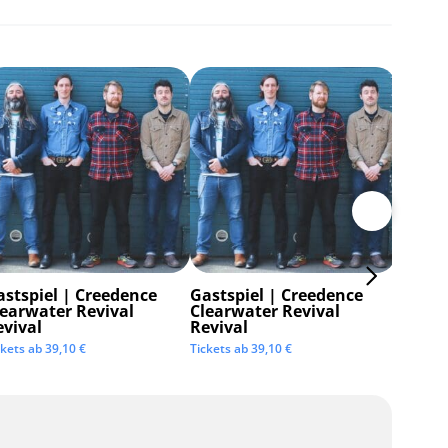
astspiel | Creedence
Gastspiel | Creedence
Invisi
learwater Revival
Clearwater Revival
Tickets 
evival
Revival
ckets ab
39,10
€
Tickets ab
39,10
€