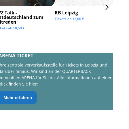
Z Talk -
RB Leipzig
ISTAF 
stdeutschland zum
Tickets ab
12,00
€
Tickets 
itreden
ckets ab
18,50
€
ARENA TICKET
Ihre zentrale Vorverkaufsstelle für Tickets in Leipzig und
darüber hinaus. Wir sind an der QUARTERBACK
Immobilien ARENA für Sie da. Alle Informationen auf einen
Blick finden Sie hier:
Mehr erfahren