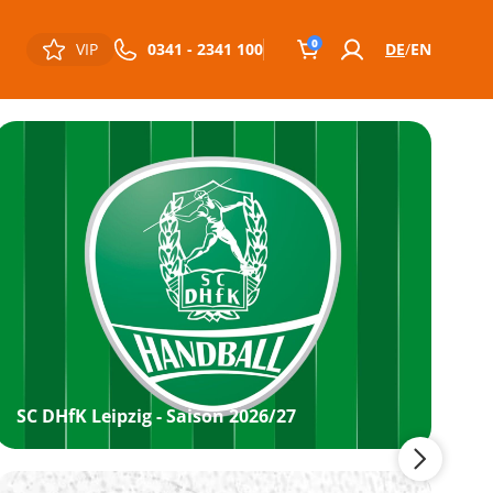
0
VIP
0341 - 2341 100
DE
EN
SC DHfK Leipzig - Saison 2026/27