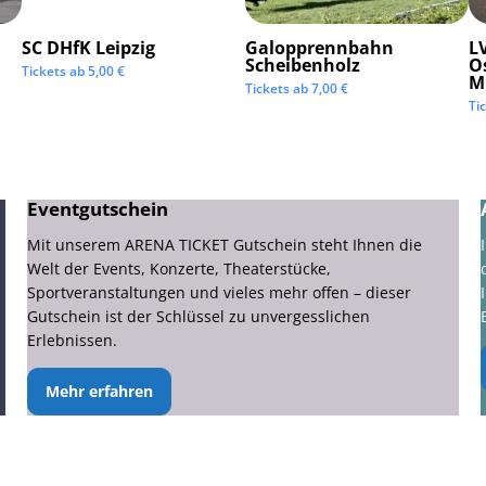
SC DHfK Leipzig
Galopprennbahn
LV
Scheibenholz
O
Tickets ab
5,00
€
M
Tickets ab
7,00
€
Ti
Eventgutschein
Mit unserem ARENA TICKET Gutschein steht Ihnen die
Welt der Events, Konzerte, Theaterstücke,
Sportveranstaltungen und vieles mehr offen – dieser
Gutschein ist der Schlüssel zu unvergesslichen
Erlebnissen.
Mehr erfahren