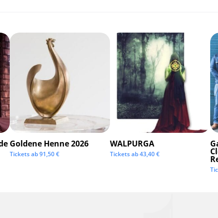
de
Goldene Henne 2026
WALPURGA
G
C
Tickets ab
91,50
€
Tickets ab
43,40
€
R
Ti