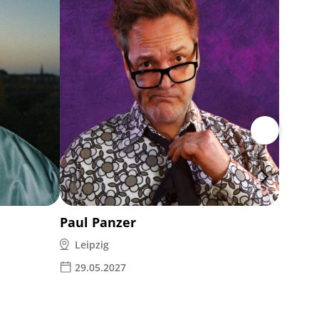
Ina M
Leipz
14.1
Paul Panzer
Leipzig
29.05.2027