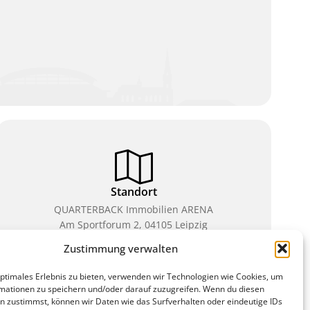
Standort
QUARTERBACK Immobilien ARENA
Am Sportforum 2, 04105 Leipzig
Zustimmung verwalten
Sie erreichen uns mit dem Öffentlichen Nahverkehr:
Straßenbahn Linien 3, 4, 7, 8, 15 Haltestelle
optimales Erlebnis zu bieten, verwenden wir Technologien wie Cookies, um
Waldplatz/Arena. Kostenfreies Parken ist während
mationen zu speichern und/oder darauf zuzugreifen. Wenn du diesen
des Ticketkaufs möglich.
n zustimmst, können wir Daten wie das Surfverhalten oder eindeutige IDs