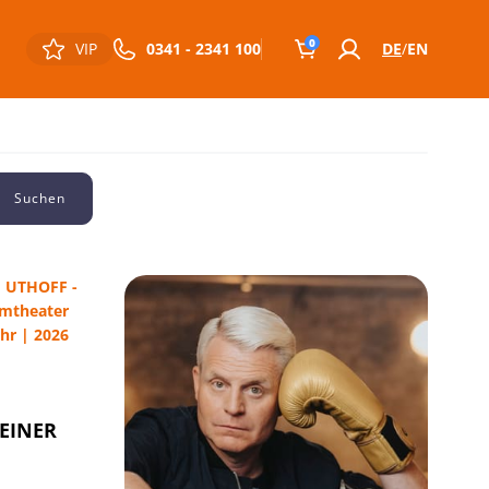
0
VIP
0341 - 2341 100
DE
EN
Suchen
 EINER