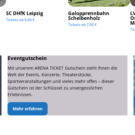
SC DHfK Leipzig
Galopprennbahn
LV
Scheibenholz
O
Tickets ab
5,00
€
M
Tickets ab
7,00
€
Ti
Eventgutschein
Mit unserem ARENA TICKET Gutschein steht Ihnen die
Welt der Events, Konzerte, Theaterstücke,
Sportveranstaltungen und vieles mehr offen – dieser
Gutschein ist der Schlüssel zu unvergesslichen
Erlebnissen.
Mehr erfahren