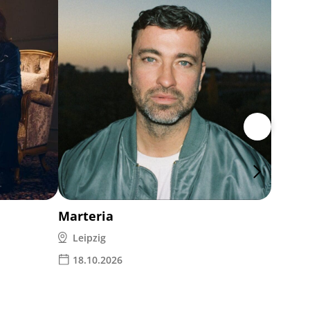
Rea Ga
Leipz
28.1
Marteria
Leipzig
18.10.2026