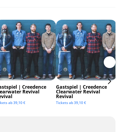
astspiel | Creedence
Gastspiel | Creedence
Invisi
learwater Revival
Clearwater Revival
Tickets 
evival
Revival
ckets ab
39,10
€
Tickets ab
39,10
€