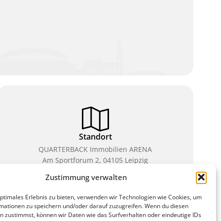
Standort
QUARTERBACK Immobilien ARENA
Am Sportforum 2, 04105 Leipzig
Zustimmung verwalten
Sie erreichen uns mit dem Öffentlichen Nahverkehr:
Straßenbahn Linien 3, 4, 7, 8, 15 Haltestelle
optimales Erlebnis zu bieten, verwenden wir Technologien wie Cookies, um
Waldplatz/Arena. Kostenfreies Parken ist während
mationen zu speichern und/oder darauf zuzugreifen. Wenn du diesen
des Ticketkaufs möglich.
n zustimmst, können wir Daten wie das Surfverhalten oder eindeutige IDs