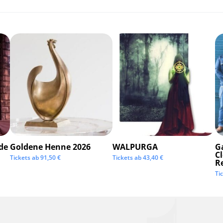
de
Goldene Henne 2026
WALPURGA
G
C
Tickets ab
91,50
€
Tickets ab
43,40
€
R
Ti