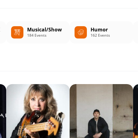
K
Musical/Show
Humor
184 Events
162 Events