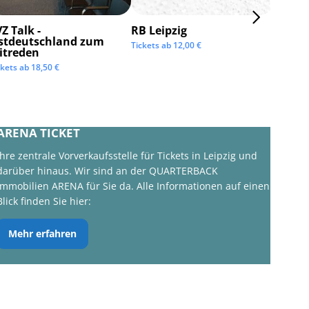
Z Talk -
RB Leipzig
ISTAF 
stdeutschland zum
Tickets ab
12,00
€
Tickets 
itreden
ckets ab
18,50
€
ARENA TICKET
Ihre zentrale Vorverkaufsstelle für Tickets in Leipzig und
darüber hinaus. Wir sind an der QUARTERBACK
Immobilien ARENA für Sie da. Alle Informationen auf einen
Blick finden Sie hier:
Mehr erfahren