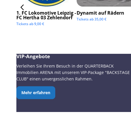
1. FC Lokomotive Leipzig -
Dynamit auf Rädern
FC Hertha 03 Zehlendorf
Tickets ab
35,00
€
Tickets ab
9,00
€
VIP-Angebote
Verleihen Sie Ihrem Besuch in der QUARTERBACK
Immobilien ARENA mit unserem VIP-Package "BACKSTAGE
CLUB" einen unvergesslichen Rahmen.
Mehr erfahren