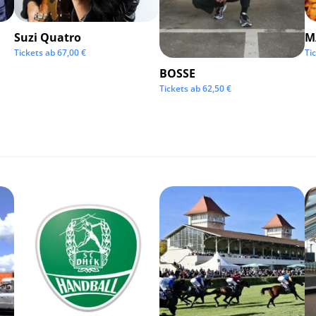
Suzi Quatro
M
Tickets ab
67,00
€
Ti
BOSSE
Tickets ab
62,50
€