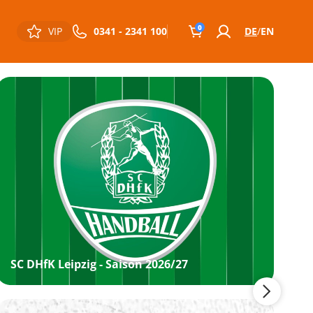
0
VIP
0341 - 2341 100
DE
EN
SC DHfK Leipzig - Saison 2026/27