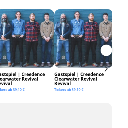
astspiel | Creedence
Gastspiel | Creedence
Invisi
learwater Revival
Clearwater Revival
Tickets 
evival
Revival
ckets ab
39,10
€
Tickets ab
39,10
€