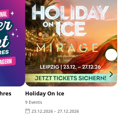
Electr
Leipz
02.0
ahres
Holiday On Ice
9 Events
23.12.2026 – 27.12.2026