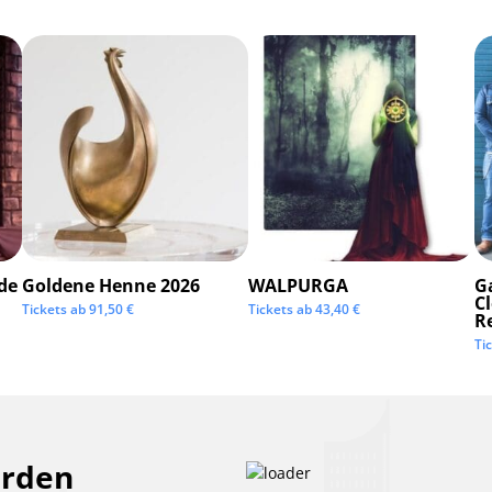
de
Goldene Henne 2026
WALPURGA
G
C
Tickets ab
91,50
€
Tickets ab
43,40
€
R
Ti
erden