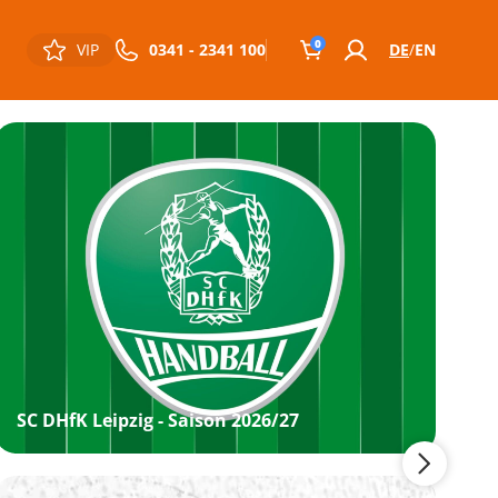
0
VIP
0341 - 2341 100
DE
EN
SC DHfK Leipzig - Saison 2026/27