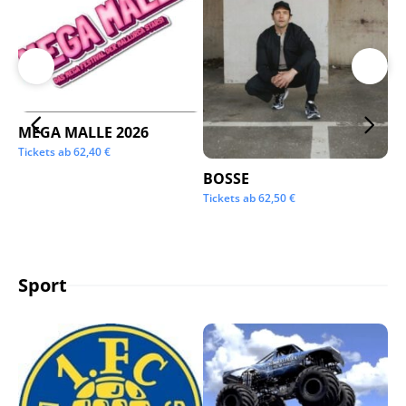
MEGA MALLE 2026
Su
Tickets ab
62,40
€
Tic
BOSSE
Tickets ab
62,50
€
Sport