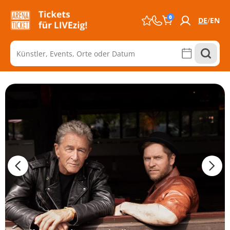
0
DE
EN