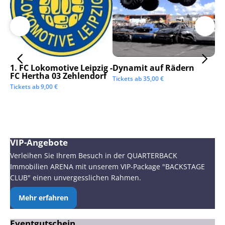
1. FC Lokomotive Leipzig -
Dynamit auf Rädern
SC
FC Hertha 03 Zehlendorf
Tickets ab
35,00
€
Tic
Tickets ab
9,00
€
VIP-Angebote
Verleihen Sie Ihrem Besuch in der QUARTERBACK
Immobilien ARENA mit unserem VIP-Package "BACKSTAGE
CLUB" einen unvergesslichen Rahmen.
Mehr erfahren
Eventgutschein