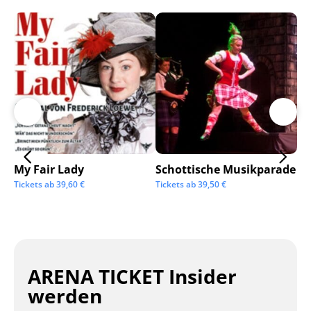
My Fair Lady
Schottische Musikparade
Go
Tickets ab
39,60
€
Tickets ab
39,50
€
Tic
ARENA TICKET Insider
werden