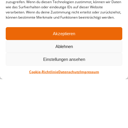
zuzugreifen. Wenn du diesen Technologien zustimmst, können wir Daten
in der Zeit vom
06.07. – 07.08.2026
wie das Surfverhalten oder eindeutige IDs auf dieser Website
verarbeiten. Wenn du deine Zustimmung nicht erteilst oder zurückziehst,
Montag – Freitag: 10-18 Uhr Samstag:
können bestimmte Merkmale und Funktionen beeinträchtigt werden.
geschlossen
Akzeptieren
Standort
Ablehnen
QUARTERBACK Immobilien ARENA
Am Sportforum 2, 04105 Leipzig
Einstellungen ansehen
Sie erreichen uns mit dem Öffentlichen
Nahverkehr: Straßenbahn Linien 3, 4, 7, 8, 15
Cookie-Richtlinie
Datenschutz
Impressum
Haltestelle Waldplatz/Arena. Kostenfreies
Parken ist während des Ticketkaufs möglich.
Datenschutz
Impressum
AGB
Barrierefreiheit
CRM
Zahl- und Versandarten
© ZSL Betreibergesellschaft mbH