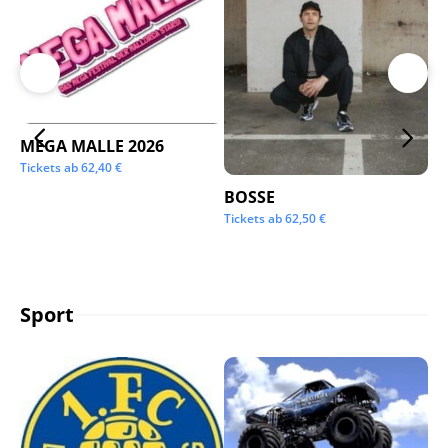
MEGA MALLE 2026
Su
Tickets ab
62,40
€
Tic
BOSSE
Tickets ab
62,50
€
Sport