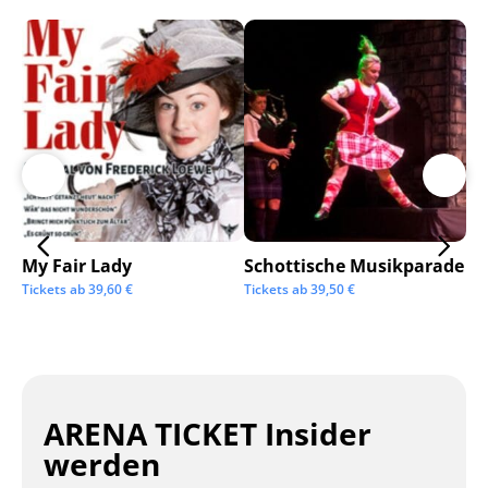
My Fair Lady
Schottische Musikparade
Go
Tickets ab
39,60
€
Tickets ab
39,50
€
Tic
ARENA TICKET Insider
werden