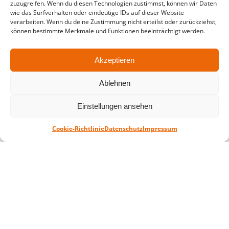
zuzugreifen. Wenn du diesen Technologien zustimmst, können wir Daten
in der Zeit vom
06.07. – 07.08.2026
wie das Surfverhalten oder eindeutige IDs auf dieser Website
verarbeiten. Wenn du deine Zustimmung nicht erteilst oder zurückziehst,
Montag – Freitag: 10-18 Uhr Samstag:
können bestimmte Merkmale und Funktionen beeinträchtigt werden.
geschlossen
Akzeptieren
Standort
Ablehnen
QUARTERBACK Immobilien ARENA
Am Sportforum 2, 04105 Leipzig
Einstellungen ansehen
Sie erreichen uns mit dem Öffentlichen
Nahverkehr: Straßenbahn Linien 3, 4, 7, 8, 15
Cookie-Richtlinie
Datenschutz
Impressum
Haltestelle Waldplatz/Arena. Kostenfreies
Parken ist während des Ticketkaufs möglich.
Datenschutz
Impressum
AGB
Barrierefreiheit
CRM
Zahl- und Versandarten
© ZSL Betreibergesellschaft mbH