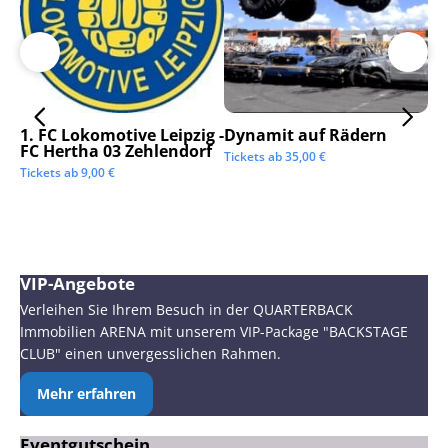
1. FC Lokomotive Leipzig -
Dynamit auf Rädern
SC
FC Hertha 03 Zehlendorf
Tickets ab
35,00
€
Tic
Tickets ab
9,00
€
VIP-Angebote
Verleihen Sie Ihrem Besuch in der QUARTERBACK
Immobilien ARENA mit unserem VIP-Package "BACKSTAGE
CLUB" einen unvergesslichen Rahmen.
Mehr erfahren
Eventgutschein