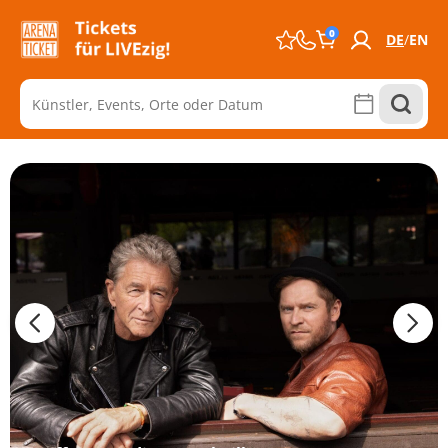
0
DE
EN