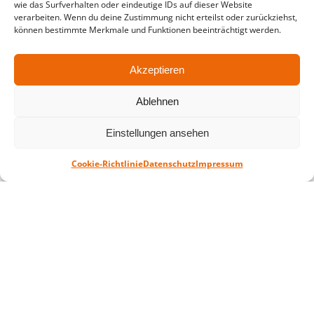
wie das Surfverhalten oder eindeutige IDs auf dieser Website
verarbeiten. Wenn du deine Zustimmung nicht erteilst oder zurückziehst,
Montag – Freitag: 10-18 Uhr Samstag:
können bestimmte Merkmale und Funktionen beeinträchtigt werden.
geschlossen
Akzeptieren
Standort
Ablehnen
QUARTERBACK Immobilien ARENA
Am Sportforum 2, 04105 Leipzig
Einstellungen ansehen
Sie erreichen uns mit dem Öffentlichen
Cookie-Richtlinie
Datenschutz
Impressum
Nahverkehr: Straßenbahn Linien 3, 4, 7, 8, 15
Haltestelle Waldplatz/Arena. Kostenfreies
Parken ist während des Ticketkaufs möglich.
Datenschutz
Impressum
AGB
Barrierefreiheit
CRM
Zahl- und Versandarten
© ZSL Betreibergesellschaft mbH