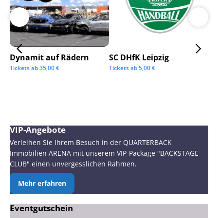
Dynamit auf Rädern
SC DHfK Leipzig
Ga
Sc
Tickets ab
35,00
€
Tickets ab
5,00
€
Tic
VIP-Angebote
Verleihen Sie Ihrem Besuch in der QUARTERBACK
Immobilien ARENA mit unserem VIP-Package "BACKSTAGE
CLUB" einen unvergesslichen Rahmen.
Mehr erfahren
Eventgutschein