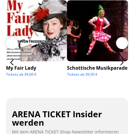
My Fair Lady
Schottische Musikparade
Go
Tickets ab
39,60
€
Tickets ab
39,50
€
Tic
ARENA TICKET Insider
werden
Mit dem ARENA TICKET-Shop-Newsletter informieren