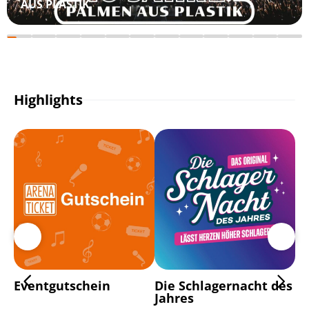
AUS PLASTIK
Highlights
Eventgutschein
Die Schlagernacht des
Pl
Jahres