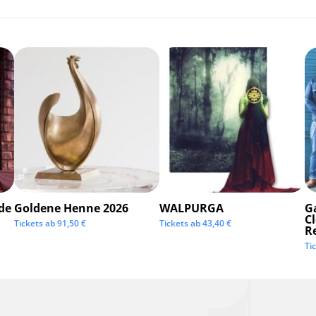
de
Goldene Henne 2026
WALPURGA
G
C
Tickets ab
91,50
€
Tickets ab
43,40
€
R
Ti