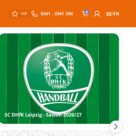
0
VIP
0341 - 2341 100
DE
EN
SC DHfK Leipzig - Saison 2026/27