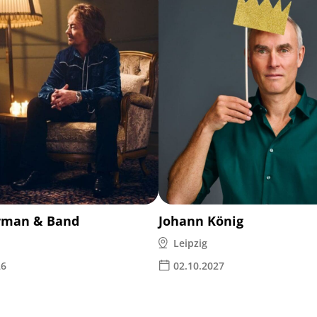
rman & Band
Johann König
Leipzig
26
02.10.2027