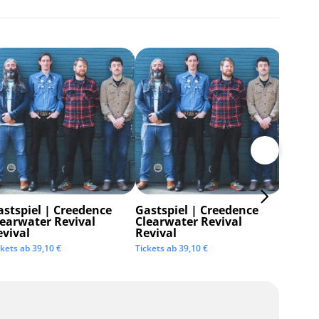
astspiel | Creedence
Gastspiel | Creedence
Invisi
learwater Revival
Clearwater Revival
Tickets 
evival
Revival
ckets ab
39,10
€
Tickets ab
39,10
€