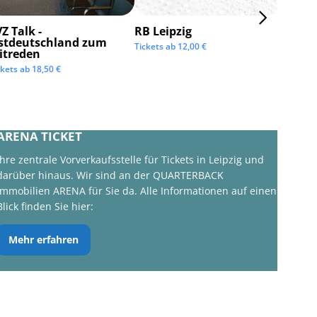
Z Talk -
RB Leipzig
ISTAF 
stdeutschland zum
Tickets ab
12,00
€
Tickets 
itreden
ckets ab
18,50
€
ARENA TICKET
Ihre zentrale Vorverkaufsstelle für Tickets in Leipzig und
darüber hinaus. Wir sind an der QUARTERBACK
Immobilien ARENA für Sie da. Alle Informationen auf einen
Blick finden Sie hier:
Mehr erfahren