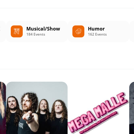
K
Musical/Show
Humor
184 Events
162 Events