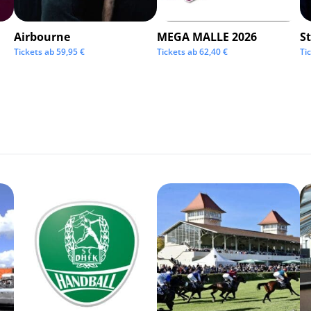
Airbourne
MEGA MALLE 2026
S
Tickets ab
59,95
€
Tickets ab
62,40
€
Ti