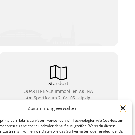
Standort
QUARTERBACK Immobilien ARENA
Am Sportforum 2, 04105 Leipzig
Zustimmung verwalten
Sie erreichen uns mit dem Öffentlichen Nahverkehr:
Straßenbahn Linien 3, 4, 7, 8, 15 Haltestelle
optimales Erlebnis zu bieten, verwenden wir Technologien wie Cookies, um
Waldplatz/Arena. Kostenfreies Parken ist während
mationen zu speichern und/oder darauf zuzugreifen. Wenn du diesen
des Ticketkaufs möglich.
n zustimmst, können wir Daten wie das Surfverhalten oder eindeutige IDs