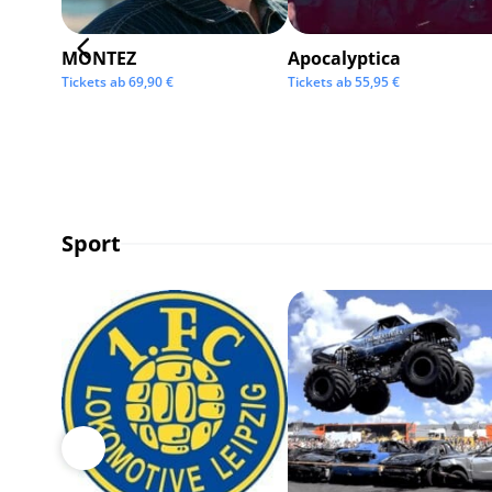
MONTEZ
Apocalyptica
Tickets ab
69,90
€
Tickets ab
55,95
€
Sport