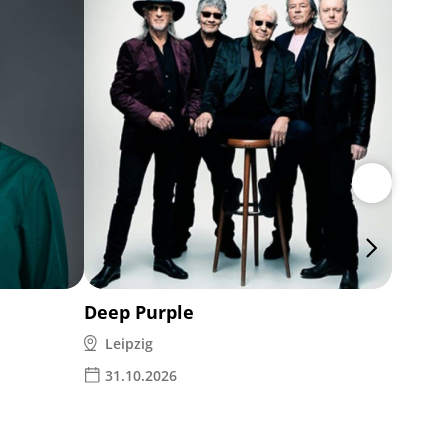
Ina M
Leipz
14.1
Deep Purple
Leipzig
31.10.2026