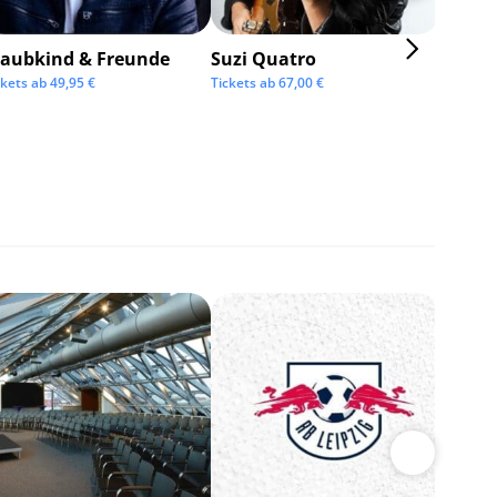
taubkind & Freunde
Suzi Quatro
ckets ab
49,95
€
Tickets ab
67,00
€
BOSSE
Tickets 