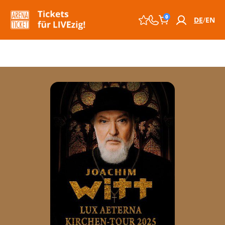
0
DE
EN