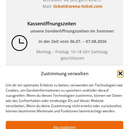
Mail:
ticket@arena-ticket.com
Kassenöffnungszeiten
unsere Sonderöffnungszeiten im Sommer:
in der Zeit vom
06.07. – 07.08.2026
Montag – Freitag: 10-18 Uhr Samstag:
geschlossen
Zustimmung verwalten
Standort
Um dir ein optimales Erlebnis zu bieten, verwenden wir Technologien wie
QUARTERBACK Immobilien ARENA
Cookies, um Geräteinformationen zu speichern und/oder darauf
Am Sportforum 2, 04105 Leipzig
zuzugreifen. Wenn du diesen Technologien zustimmst, können wir Daten
wie das Surfverhalten oder eindeutige IDs auf dieser Website
Sie erreichen uns mit dem Öffentlichen
verarbeiten. Wenn du deine Zustimmung nicht erteilst oder zurückziehst,
Nahverkehr: Straßenbahn Linien 3, 4, 7, 8, 15
können bestimmte Merkmale und Funktionen beeinträchtigt werden.
Haltestelle Waldplatz/Arena. Kostenfreies
Parken ist während des Ticketkaufs möglich.
Akzeptieren