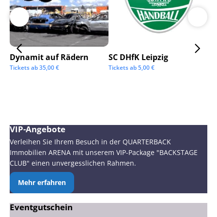
Dynamit auf Rädern
SC DHfK Leipzig
Ga
Sc
Tickets ab
35,00
€
Tickets ab
5,00
€
Tic
VIP-Angebote
Verleihen Sie Ihrem Besuch in der QUARTERBACK
Immobilien ARENA mit unserem VIP-Package "BACKSTAGE
CLUB" einen unvergesslichen Rahmen.
Mehr erfahren
Eventgutschein