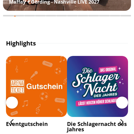
Maffay + Oerding - Nashville LIVE 2027
Highlights
Eventgutschein
Die Schlagernacht des
Ho
Jahres
9 