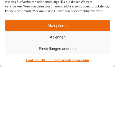
wie das Surfverhalten oder eindeutige IDs auf dieser Website
verarbeiten. Wenn du deine Zustimmung nicht erteilst oder zurückziehst,
Montag – Freitag: 10-18 Uhr Samstag:
können bestimmte Merkmale und Funktionen beeinträchtigt werden.
geschlossen
Akzeptieren
Standort
Ablehnen
QUARTERBACK Immobilien ARENA
Am Sportforum 2, 04105 Leipzig
Einstellungen ansehen
Sie erreichen uns mit dem Öffentlichen
Cookie-Richtlinie
Datenschutz
Impressum
Nahverkehr: Straßenbahn Linien 3, 4, 7, 8, 15
Haltestelle Waldplatz/Arena. Kostenfreies
Parken ist während des Ticketkaufs möglich.
Datenschutz
Impressum
AGB
Barrierefreiheit
CRM
Zahl- und Versandarten
© ZSL Betreibergesellschaft mbH