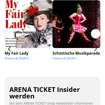
My Fair Lady
Schottische Musikparade
Go
Tickets ab
39,60
€
Tickets ab
39,50
€
Tic
ARENA TICKET Insider
werden
Mit dem ARENA TICKET-Shop-Newsletter informieren