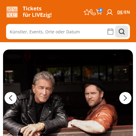
0
DE
EN