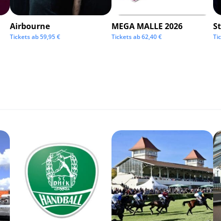
Airbourne
MEGA MALLE 2026
S
Tickets ab
59,95
€
Tickets ab
62,40
€
Ti