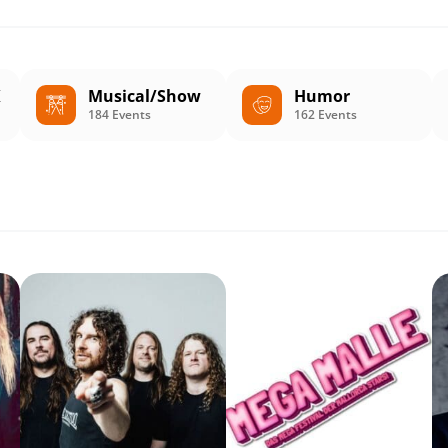
K
Musical/Show
Humor
184 Events
162 Events