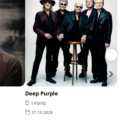
die P
2 Event
04.11
Deep Purple
Leipzig
31.10.2026