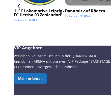
1. FC Lokomotive Leipzig -
Dynamit auf Rädern
FC Hertha 03 Zehlendorf
Tickets ab
35,00
€
Tickets ab
9,00
€
VIP-Angebote
Verleihen Sie Ihrem Besuch in der QUARTERBACK
Immobilien ARENA mit unserem VIP-Package "BACKSTAGE
CLUB" einen unvergesslichen Rahmen.
Mehr erfahren