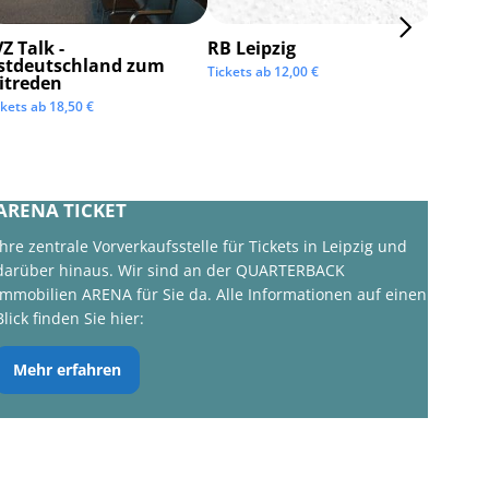
Z Talk -
RB Leipzig
ISTAF 
stdeutschland zum
Tickets ab
12,00
€
Tickets 
itreden
ckets ab
18,50
€
ARENA TICKET
Ihre zentrale Vorverkaufsstelle für Tickets in Leipzig und
darüber hinaus. Wir sind an der QUARTERBACK
Immobilien ARENA für Sie da. Alle Informationen auf einen
Blick finden Sie hier:
Mehr erfahren