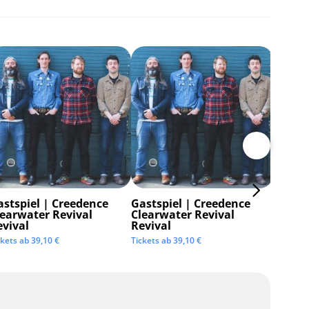
astspiel | Creedence
Gastspiel | Creedence
Invisi
learwater Revival
Clearwater Revival
Tickets 
evival
Revival
ckets ab
39,10
€
Tickets ab
39,10
€