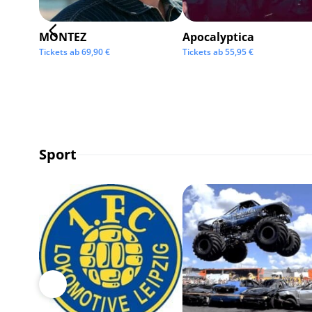
MONTEZ
Apocalyptica
Tickets ab
69,90
€
Tickets ab
55,95
€
Sport