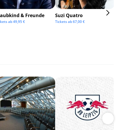
taubkind & Freunde
Suzi Quatro
ckets ab
49,95
€
Tickets ab
67,00
€
BOSSE
Tickets 