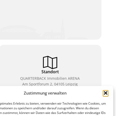
Standort
QUARTERBACK Immobilien ARENA
Am Sportforum 2, 04105 Leipzig
Zustimmung verwalten
Sie erreichen uns mit dem Öffentlichen Nahverkehr:
Straßenbahn Linien 3, 4, 7, 8, 15 Haltestelle
optimales Erlebnis zu bieten, verwenden wir Technologien wie Cookies, um
Waldplatz/Arena. Kostenfreies Parken ist während
mationen zu speichern und/oder darauf zuzugreifen. Wenn du diesen
des Ticketkaufs möglich.
n zustimmst, können wir Daten wie das Surfverhalten oder eindeutige IDs