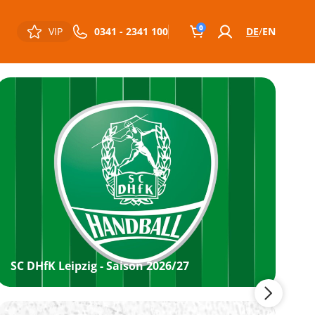
0
VIP
0341 - 2341 100
DE
EN
SC DHfK Leipzig - Saison 2026/27