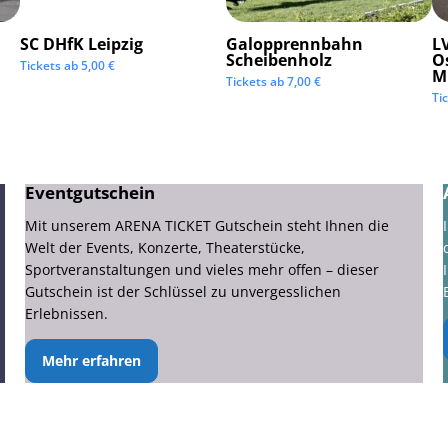
SC DHfK Leipzig
Galopprennbahn
LV
Scheibenholz
O
Tickets ab
5,00
€
M
Tickets ab
7,00
€
Ti
Eventgutschein
Mit unserem ARENA TICKET Gutschein steht Ihnen die
Welt der Events, Konzerte, Theaterstücke,
Sportveranstaltungen und vieles mehr offen – dieser
Gutschein ist der Schlüssel zu unvergesslichen
Erlebnissen.
Mehr erfahren