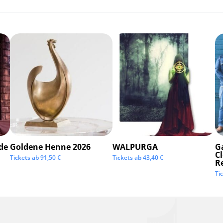
de
Goldene Henne 2026
WALPURGA
G
C
Tickets ab
91,50
€
Tickets ab
43,40
€
R
Ti