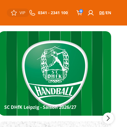
0
VIP
0341 - 2341 100
DE
EN
SC DHfK Leipzig - Saison 2026/27