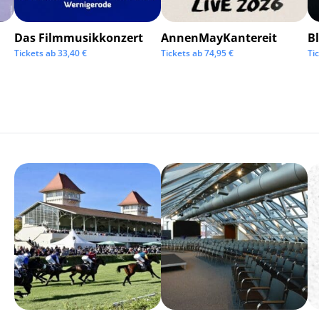
Das Filmmusikkonzert
AnnenMayKantereit
Bl
Tickets ab
33,40
€
Tickets ab
74,95
€
Ti