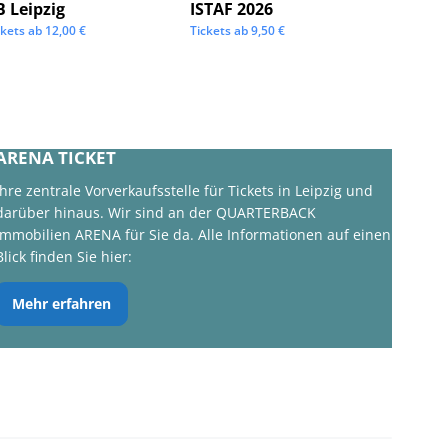
B Leipzig
ISTAF 2026
KSW Ic
ckets ab
12,00
€
Tickets ab
9,50
€
Tickets 
ARENA TICKET
Ihre zentrale Vorverkaufsstelle für Tickets in Leipzig und
darüber hinaus. Wir sind an der QUARTERBACK
Immobilien ARENA für Sie da. Alle Informationen auf einen
Blick finden Sie hier:
Mehr erfahren