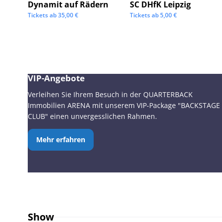
Dynamit auf Rädern
SC DHfK Leipzig
Tickets ab
35,00
€
Tickets ab
5,00
€
VIP-Angebote
Verleihen Sie Ihrem Besuch in der QUARTERBACK
Immobilien ARENA mit unserem VIP-Package "BACKSTAGE
CLUB" einen unvergesslichen Rahmen.
Mehr erfahren
Show