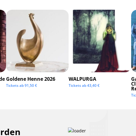
de
Goldene Henne 2026
WALPURGA
G
C
Tickets ab
91,50
€
Tickets ab
43,40
€
R
Ti
erden