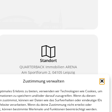
Standort
QUARTERBACK Immobilien ARENA
Am Sportforum 2, 04105 Leipzig
Zustimmung verwalten
Sie erreichen uns mit dem Öffentlichen Nahverkehr:
Straßenbahn Linien 3, 4, 7, 8, 15 Haltestelle
optimales Erlebnis zu bieten, verwenden wir Technologien wie Cookies, um
Waldplatz/Arena. Kostenfreies Parken ist während
mationen zu speichern und/oder darauf zuzugreifen. Wenn du diesen
des Ticketkaufs möglich.
n zustimmst, können wir Daten wie das Surfverhalten oder eindeutige IDs
Website verarbeiten. Wenn du deine Zustimmung nicht erteilst oder
t, können bestimmte Merkmale und Funktionen beeinträchtigt werden.