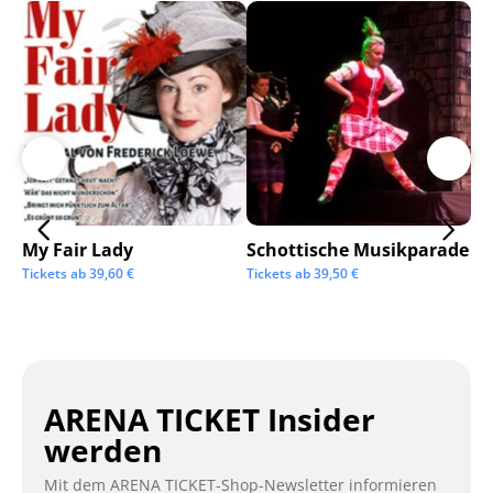
My Fair Lady
Schottische Musikparade
Go
Tickets ab
39,60
€
Tickets ab
39,50
€
Tic
ARENA TICKET Insider
werden
Mit dem ARENA TICKET-Shop-Newsletter informieren