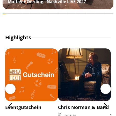
Maffay + Oerding - Nashville LIVE 2027
Highlights
Eventgutschein
Chris Norman & Band
Di
Ja
Leipzig