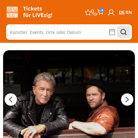
0
DE
EN