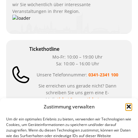
wir Sie wöchentlich über interessante
Veranstaltungen in Ihrer Region.
Tickethotline
Mo-Fr: 10:00 – 19:00 Uhr
Sa: 10:00 – 16:00 Uhr
Unsere Telefonnummer:
0341-2341 100
Sie erreichen uns gerade nicht? Dann
schreiben Sie uns gern eine E-
Mail:
ticket@arena-ticket.com
Zustimmung verwalten
Kassenöffnungszeiten
Um dir ein optimales Erlebnis zu bieten, verwenden wir Technologien wie
Cookies, um Geräteinformationen zu speichern und/oder darauf
unsere Sonderöffnungszeiten im Sommer:
zuzugreifen. Wenn du diesen Technologien zustimmst, können wir Daten
wie das Surfverhalten oder eindeutige IDs auf dieser Website
in der Zeit vom
06.07. – 07.08.2026