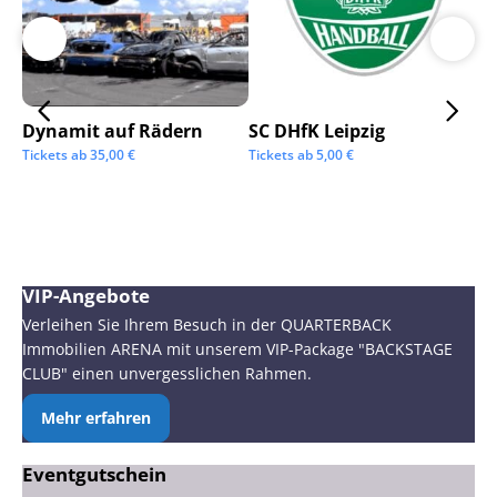
Dynamit auf Rädern
SC DHfK Leipzig
Ga
Sc
Tickets ab
35,00
€
Tickets ab
5,00
€
Tic
VIP-Angebote
Verleihen Sie Ihrem Besuch in der QUARTERBACK
Immobilien ARENA mit unserem VIP-Package "BACKSTAGE
CLUB" einen unvergesslichen Rahmen.
Mehr erfahren
Eventgutschein