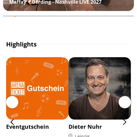
Maffay + Oerding - Nashville LIVE 2027
Highlights
Eventgutschein
Dieter Nuhr
Pl
Leipzig