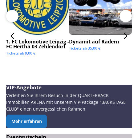
1. FC Lokomotive Leipzig -
Dynamit auf Rädern
SC
FC Hertha 03 Zehlendorf
Tickets ab
35,00
€
Tic
Tickets ab
9,00
€
VIP-Angebote
Verleihen Sie Ihrem Besuch in der QUARTERBACK
Immobilien ARENA mit unserem VIP-Package "BACKSTAGE
CLUB" einen unvergesslichen Rahmen.
Mehr erfahren
Eventgutschein