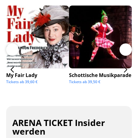
My Fair Lady
Schottische Musikparade
Go
Tickets ab
39,60
€
Tickets ab
39,50
€
Tic
ARENA TICKET Insider
werden