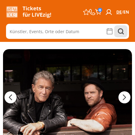
0
DE
EN