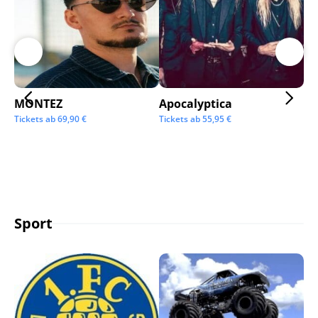
MONTEZ
Apocalyptica
Ai
Tickets ab
69,90
€
Tickets ab
55,95
€
Tic
Sport