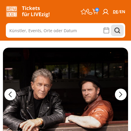
0
DE
EN