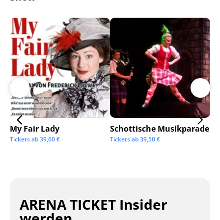
My Fair Lady
Schottische Musikparade
Go
Tickets ab
39,60
€
Tickets ab
39,50
€
Tic
ARENA TICKET Insider
werden