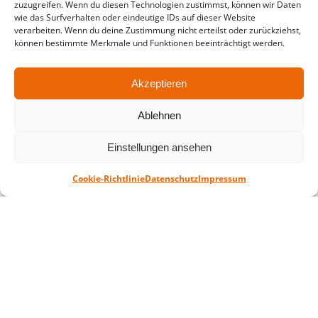
zuzugreifen. Wenn du diesen Technologien zustimmst, können wir Daten
wie das Surfverhalten oder eindeutige IDs auf dieser Website
in der Zeit vom
06.07. – 07.08.2026
verarbeiten. Wenn du deine Zustimmung nicht erteilst oder zurückziehst,
können bestimmte Merkmale und Funktionen beeinträchtigt werden.
Montag – Freitag: 10-18 Uhr Samstag:
geschlossen
Akzeptieren
Standort
Ablehnen
QUARTERBACK Immobilien ARENA
Einstellungen ansehen
Am Sportforum 2, 04105 Leipzig
Sie erreichen uns mit dem Öffentlichen
Cookie-Richtlinie
Datenschutz
Impressum
Nahverkehr: Straßenbahn Linien 3, 4, 7, 8, 15
Haltestelle Waldplatz/Arena. Kostenfreies
Parken ist während des Ticketkaufs möglich.
Datenschutz
Impressum
AGB
Barrierefreiheit
CRM
Zahl- und Versandarten
© ZSL Betreibergesellschaft mbH