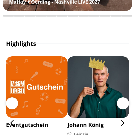
Maffay + Oerding - Nashville LIVE 2027
Highlights
Eventgutschein
Johann König
Pl
Leipzig