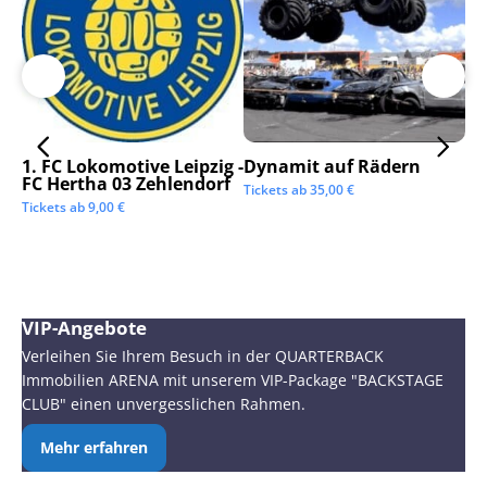
1. FC Lokomotive Leipzig -
Dynamit auf Rädern
SC
FC Hertha 03 Zehlendorf
Tickets ab
35,00
€
Tic
Tickets ab
9,00
€
VIP-Angebote
Verleihen Sie Ihrem Besuch in der QUARTERBACK
Immobilien ARENA mit unserem VIP-Package "BACKSTAGE
CLUB" einen unvergesslichen Rahmen.
Mehr erfahren