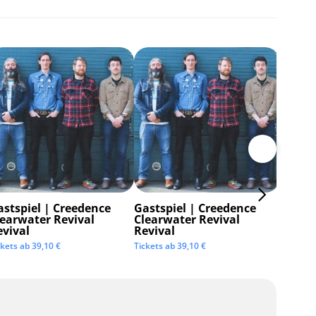
astspiel | Creedence
Gastspiel | Creedence
Invisi
learwater Revival
Clearwater Revival
Tickets 
evival
Revival
ckets ab
39,10
€
Tickets ab
39,10
€