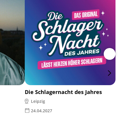
Chris 
Leipz
29.1
Die Schlagernacht des Jahres
Leipzig
24.04.2027