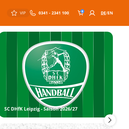
0
VIP
0341 - 2341 100
DE
EN
SC DHfK Leipzig - Saison 2026/27