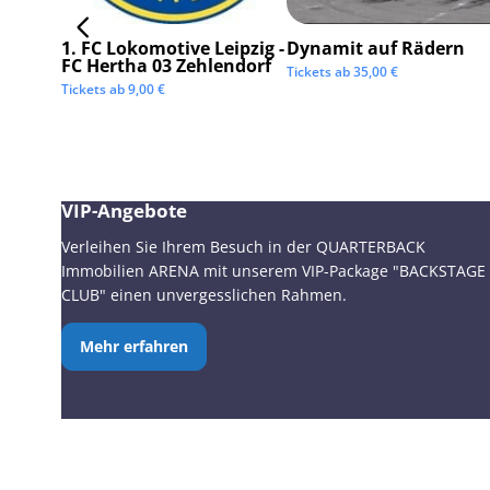
1. FC Lokomotive Leipzig -
Dynamit auf Rädern
FC Hertha 03 Zehlendorf
Tickets ab
35,00
€
Tickets ab
9,00
€
VIP-Angebote
Verleihen Sie Ihrem Besuch in der QUARTERBACK
Immobilien ARENA mit unserem VIP-Package "BACKSTAGE
CLUB" einen unvergesslichen Rahmen.
Mehr erfahren