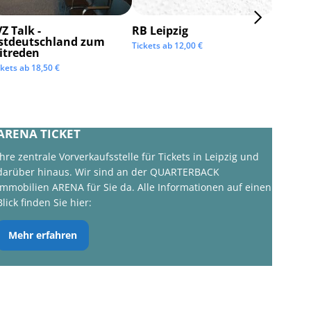
Z Talk -
RB Leipzig
ISTAF 
stdeutschland zum
Tickets ab
12,00
€
Tickets 
itreden
ckets ab
18,50
€
ARENA TICKET
Ihre zentrale Vorverkaufsstelle für Tickets in Leipzig und
darüber hinaus. Wir sind an der QUARTERBACK
Immobilien ARENA für Sie da. Alle Informationen auf einen
Blick finden Sie hier:
Mehr erfahren