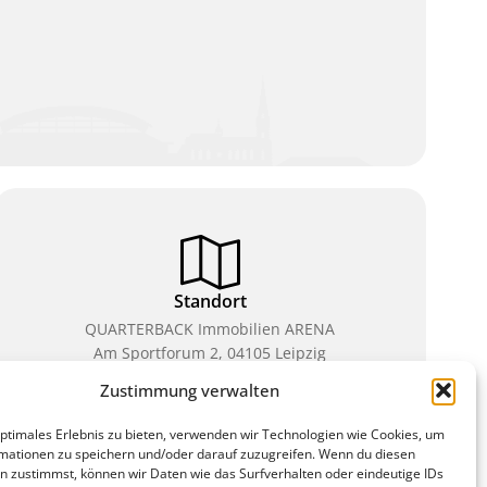
Standort
QUARTERBACK Immobilien ARENA
Am Sportforum 2, 04105 Leipzig
Zustimmung verwalten
Sie erreichen uns mit dem Öffentlichen Nahverkehr:
Straßenbahn Linien 3, 4, 7, 8, 15 Haltestelle
optimales Erlebnis zu bieten, verwenden wir Technologien wie Cookies, um
Waldplatz/Arena. Kostenfreies Parken ist während
mationen zu speichern und/oder darauf zuzugreifen. Wenn du diesen
des Ticketkaufs möglich.
n zustimmst, können wir Daten wie das Surfverhalten oder eindeutige IDs