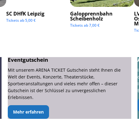
SC DHfK Leipzig
Galopprennbahn
LV
Scheibenholz
O
Tickets ab
5,00
€
M
Tickets ab
7,00
€
Ti
Eventgutschein
Mit unserem ARENA TICKET Gutschein steht Ihnen die
Welt der Events, Konzerte, Theaterstücke,
Sportveranstaltungen und vieles mehr offen – dieser
Gutschein ist der Schlüssel zu unvergesslichen
Erlebnissen.
Mehr erfahren