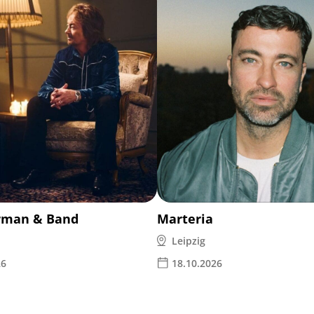
rman & Band
Marteria
Leipzig
26
18.10.2026