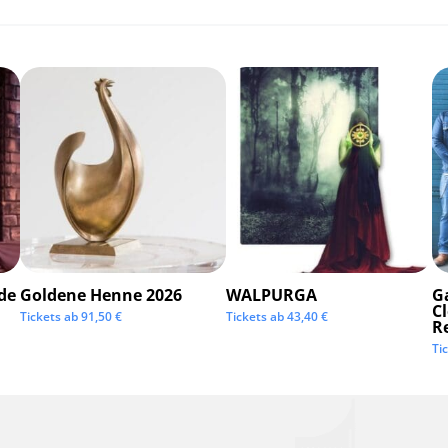
de
Goldene Henne 2026
WALPURGA
G
C
Tickets ab
91,50
€
Tickets ab
43,40
€
R
Ti