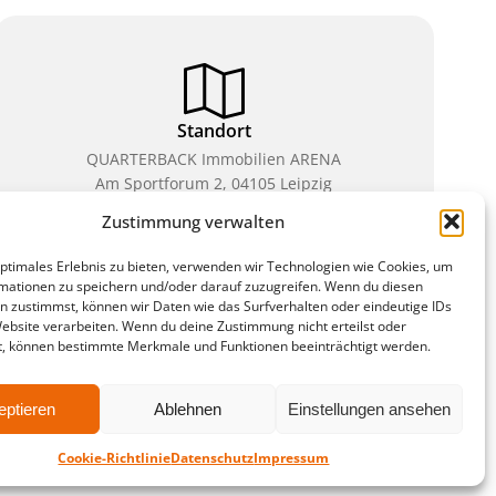
Standort
QUARTERBACK Immobilien ARENA
Am Sportforum 2, 04105 Leipzig
Zustimmung verwalten
Sie erreichen uns mit dem Öffentlichen Nahverkehr:
Straßenbahn Linien 3, 4, 7, 8, 15 Haltestelle
optimales Erlebnis zu bieten, verwenden wir Technologien wie Cookies, um
Waldplatz/Arena. Kostenfreies Parken ist während
mationen zu speichern und/oder darauf zuzugreifen. Wenn du diesen
des Ticketkaufs möglich.
n zustimmst, können wir Daten wie das Surfverhalten oder eindeutige IDs
Website verarbeiten. Wenn du deine Zustimmung nicht erteilst oder
t, können bestimmte Merkmale und Funktionen beeinträchtigt werden.
ten
eptieren
Ablehnen
Einstellungen ansehen
Cookie-Richtlinie
Datenschutz
Impressum