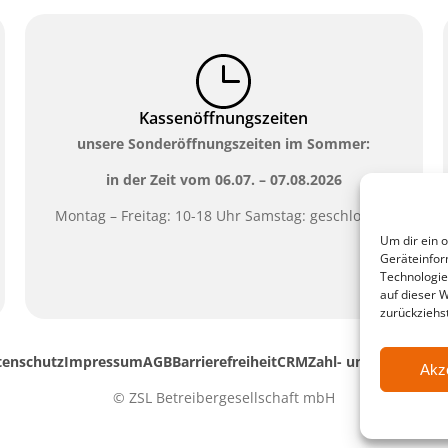
Kassenöffnungszeiten
unsere Sonderöffnungszeiten im Sommer:
in der Zeit vom
06.07. – 07.08.2026
Montag – Freitag: 10-18 Uhr Samstag: geschlossen
Um dir ein 
Geräteinfor
Technologie
auf dieser 
zurückziehs
tenschutz
Impressum
AGB
Barrierefreiheit
CRM
Zahl- und Versandar
Akz
© ZSL Betreibergesellschaft mbH