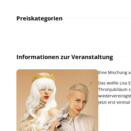
Preiskategorien
Informationen zur Veranstaltung
Eine Mischung au
Das wollte Lisa 
Thronjubiläum s
wiedervereinigte
Jetzt erst einma