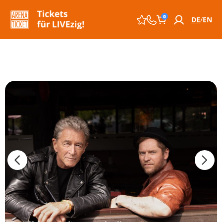
0
DE
EN