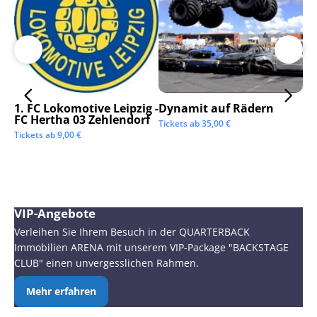
1. FC Lokomotive Leipzig -
Dynamit auf Rädern
SC
FC Hertha 03 Zehlendorf
Tickets ab
35,00
€
Tic
Tickets ab
9,00
€
VIP-Angebote
Verleihen Sie Ihrem Besuch in der QUARTERBACK
Immobilien ARENA mit unserem VIP-Package "BACKSTAGE
CLUB" einen unvergesslichen Rahmen.
Mehr erfahren