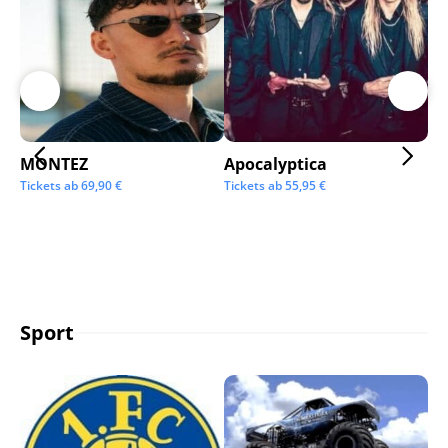
MONTEZ
Apocalyptica
Ai
Tickets ab
69,90
€
Tickets ab
55,95
€
Tic
Sport