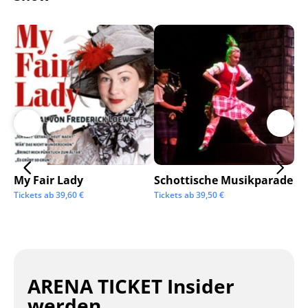
My Fair Lady
Schottische Musikparade
Go
Tickets ab
39,60
€
Tickets ab
39,50
€
Tic
ARENA TICKET Insider
werden