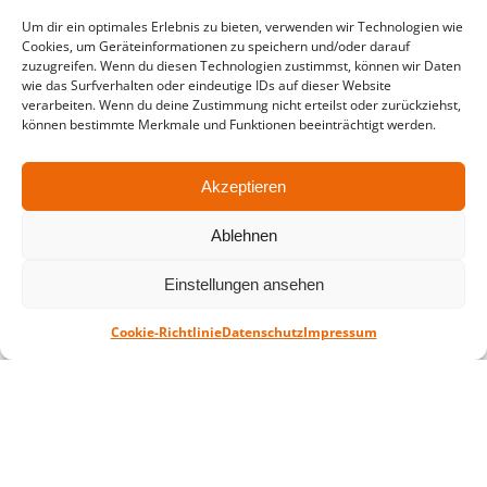
Um dir ein optimales Erlebnis zu bieten, verwenden wir Technologien wie
in der Zeit vom
06.07. – 07.08.2026
Cookies, um Geräteinformationen zu speichern und/oder darauf
zuzugreifen. Wenn du diesen Technologien zustimmst, können wir Daten
Montag – Freitag: 10-18 Uhr Samstag:
wie das Surfverhalten oder eindeutige IDs auf dieser Website
geschlossen
verarbeiten. Wenn du deine Zustimmung nicht erteilst oder zurückziehst,
können bestimmte Merkmale und Funktionen beeinträchtigt werden.
Standort
Akzeptieren
QUARTERBACK Immobilien ARENA
Am Sportforum 2, 04105 Leipzig
Ablehnen
Sie erreichen uns mit dem Öffentlichen
Einstellungen ansehen
Nahverkehr: Straßenbahn Linien 3, 4, 7, 8, 15
Haltestelle Waldplatz/Arena. Kostenfreies
Cookie-Richtlinie
Datenschutz
Impressum
Parken ist während des Ticketkaufs möglich.
Datenschutz
Impressum
AGB
Barrierefreiheit
CRM
Zahl- und Versandarten
© ZSL Betreibergesellschaft mbH