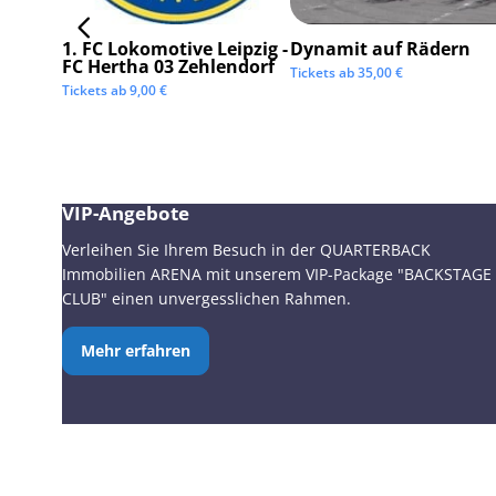
1. FC Lokomotive Leipzig -
Dynamit auf Rädern
FC Hertha 03 Zehlendorf
Tickets ab
35,00
€
Tickets ab
9,00
€
VIP-Angebote
Verleihen Sie Ihrem Besuch in der QUARTERBACK
Immobilien ARENA mit unserem VIP-Package "BACKSTAGE
CLUB" einen unvergesslichen Rahmen.
Mehr erfahren