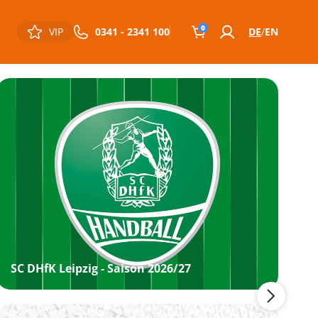
0
VIP
0341 - 2341 100
DE
EN
SC DHfK Leipzig - Saison 2026/27