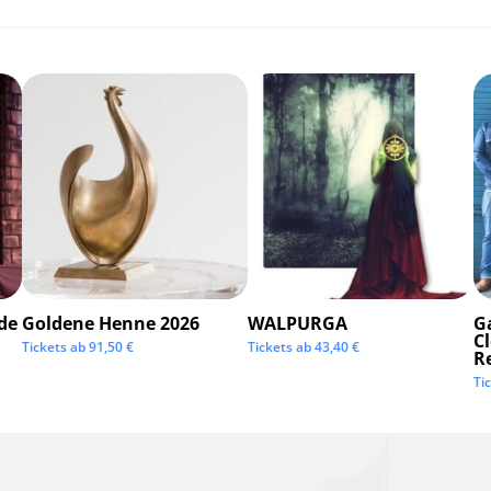
de
Goldene Henne 2026
WALPURGA
G
C
Tickets ab
91,50
€
Tickets ab
43,40
€
R
Ti