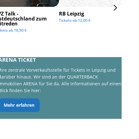
Z Talk -
RB Leipzig
ISTAF 
stdeutschland zum
Tickets ab
12,00
€
Tickets 
itreden
ckets ab
18,50
€
ARENA TICKET
Ihre zentrale Vorverkaufsstelle für Tickets in Leipzig und
darüber hinaus. Wir sind an der QUARTERBACK
Immobilien ARENA für Sie da. Alle Informationen auf einen
Blick finden Sie hier:
Mehr erfahren