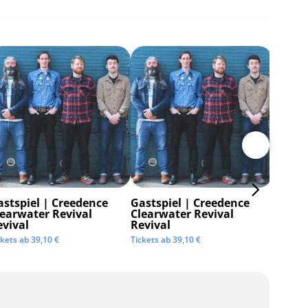
astspiel | Creedence
Gastspiel | Creedence
Invisi
learwater Revival
Clearwater Revival
Tickets 
evival
Revival
ckets ab
39,10
€
Tickets ab
39,10
€