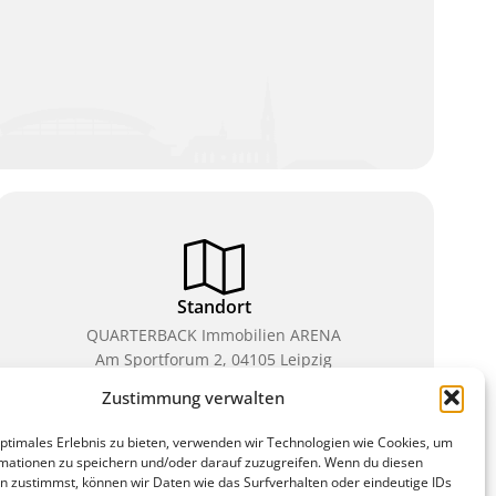
Standort
QUARTERBACK Immobilien ARENA
Am Sportforum 2, 04105 Leipzig
Zustimmung verwalten
Sie erreichen uns mit dem Öffentlichen Nahverkehr:
Straßenbahn Linien 3, 4, 7, 8, 15 Haltestelle
optimales Erlebnis zu bieten, verwenden wir Technologien wie Cookies, um
Waldplatz/Arena. Kostenfreies Parken ist während
mationen zu speichern und/oder darauf zuzugreifen. Wenn du diesen
des Ticketkaufs möglich.
n zustimmst, können wir Daten wie das Surfverhalten oder eindeutige IDs