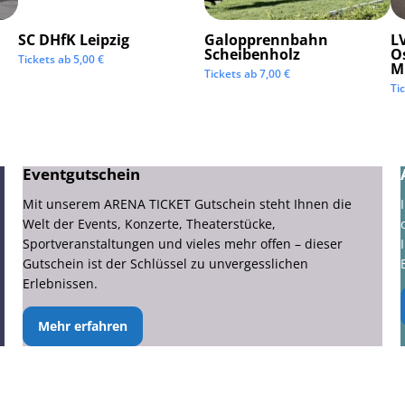
SC DHfK Leipzig
Galopprennbahn
LV
Scheibenholz
O
Tickets ab
5,00
€
M
Tickets ab
7,00
€
Ti
Eventgutschein
Mit unserem ARENA TICKET Gutschein steht Ihnen die
Welt der Events, Konzerte, Theaterstücke,
Sportveranstaltungen und vieles mehr offen – dieser
Gutschein ist der Schlüssel zu unvergesslichen
Erlebnissen.
Mehr erfahren