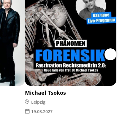
80s S
Leipz
06.0
Michael Tsokos
Leipzig
19.03.2027