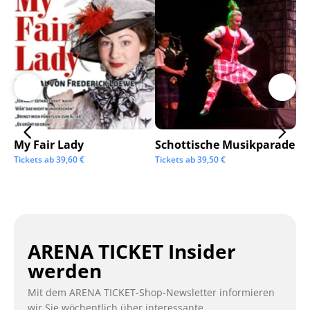
My Fair Lady
Schottische Musikparade
Go
Tickets ab
39,60
€
Tickets ab
39,50
€
Tic
ARENA TICKET Insider
werden
Mit dem ARENA TICKET-Shop-Newsletter informieren
wir Sie wöchentlich über interessante