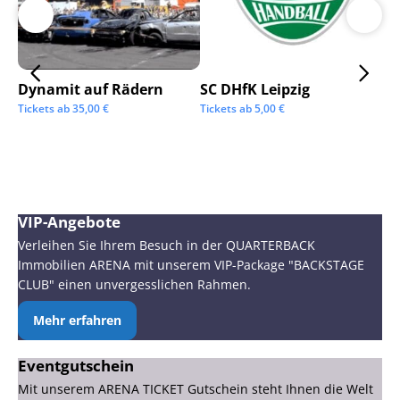
Dynamit auf Rädern
SC DHfK Leipzig
Ga
Sc
Tickets ab
35,00
€
Tickets ab
5,00
€
Tic
VIP-Angebote
Verleihen Sie Ihrem Besuch in der QUARTERBACK
Immobilien ARENA mit unserem VIP-Package "BACKSTAGE
CLUB" einen unvergesslichen Rahmen.
Mehr erfahren
Eventgutschein
Mit unserem ARENA TICKET Gutschein steht Ihnen die Welt