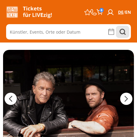
0
DE
EN