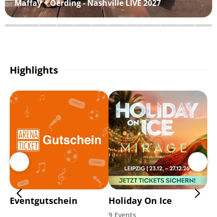
Maffay + Oerding - Nashville LIVE 2027
Highlights
Eventgutschein
Holiday On Ice
Di
9 Events