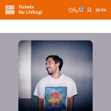
0
DE
EN