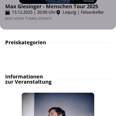
Max Giesinger - Menschen Tour 2025
13.12.2025
|
20:00
Uhr
Leipzig
|
Felsenkeller
Jetzt schon Tickets sichern!
Preiskategorien
Informationen
zur Veranstaltung