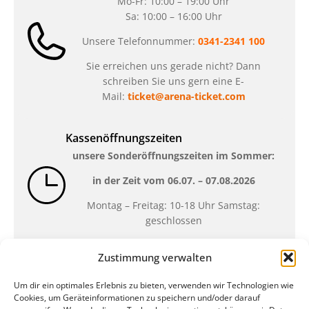
Mo-Fr: 10:00 – 19:00 Uhr
Sa: 10:00 – 16:00 Uhr
Unsere Telefonnummer:
0341-2341 100
Sie erreichen uns gerade nicht? Dann
schreiben Sie uns gern eine E-
Mail:
ticket@arena-ticket.com
Kassenöffnungszeiten
unsere Sonderöffnungszeiten im Sommer:
in der Zeit vom
06.07. – 07.08.2026
Montag – Freitag: 10-18 Uhr Samstag:
geschlossen
Zustimmung verwalten
Standort
Um dir ein optimales Erlebnis zu bieten, verwenden wir Technologien wie
QUARTERBACK Immobilien ARENA
Cookies, um Geräteinformationen zu speichern und/oder darauf
Am Sportforum 2, 04105 Leipzig