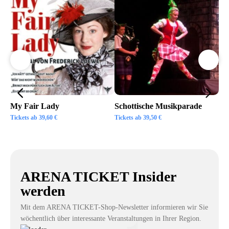
My Fair Lady
Schottische Musikparade
Go
Tickets ab
39,60
€
Tickets ab
39,50
€
Tic
ARENA TICKET Insider
werden
Mit dem ARENA TICKET-Shop-Newsletter informieren wir Sie
wöchentlich über interessante Veranstaltungen in Ihrer Region.