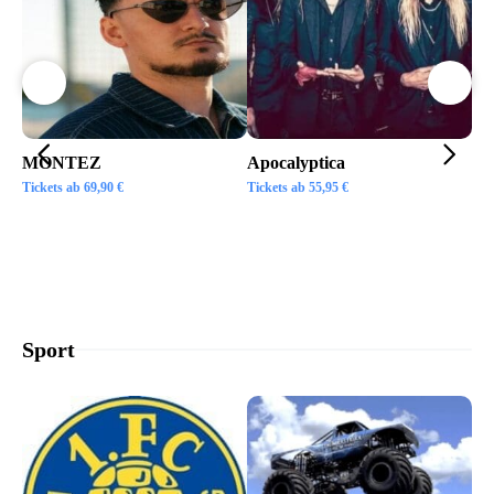
MONTEZ
Apocalyptica
Ai
Tickets ab
69,90
€
Tickets ab
55,95
€
Tic
Sport