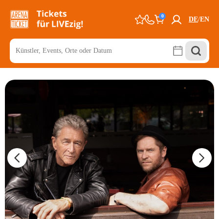
0
DE
EN