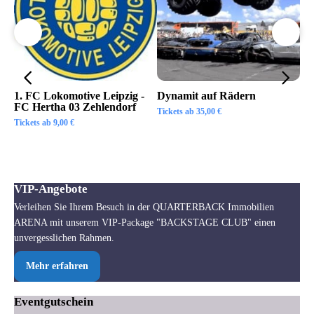
1. FC Lokomotive Leipzig -
Dynamit auf Rädern
SC
FC Hertha 03 Zehlendorf
Tickets ab
35,00
€
Tic
Tickets ab
9,00
€
VIP-Angebote
Verleihen Sie Ihrem Besuch in der QUARTERBACK Immobilien
ARENA mit unserem VIP-Package "BACKSTAGE CLUB" einen
unvergesslichen Rahmen.
Mehr erfahren
Eventgutschein