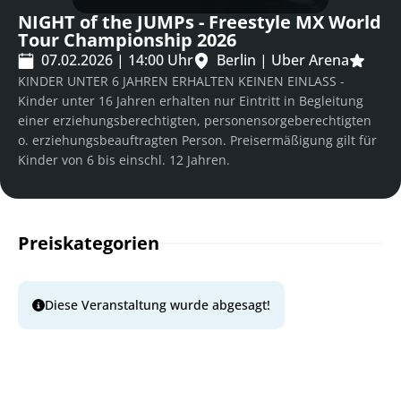
NIGHT of the JUMPs - Freestyle MX World
Tour Championship 2026
07.02.2026
|
14:00
Uhr
Berlin
|
Uber Arena
KINDER UNTER 6 JAHREN ERHALTEN KEINEN EINLASS -
Kinder unter 16 Jahren erhalten nur Eintritt in Begleitung
einer erziehungsberechtigten, personensorgeberechtigten
o. erziehungsbeauftragten Person. Preisermäßigung gilt für
Kinder von 6 bis einschl. 12 Jahren.
Preiskategorien
Diese Veranstaltung wurde abgesagt!