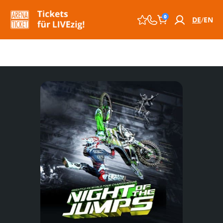
0
DE
EN