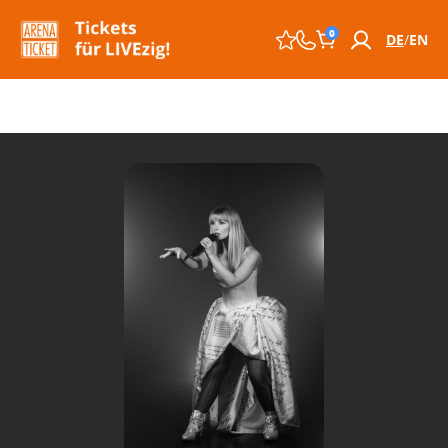
0
DE
EN