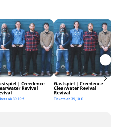
astspiel | Creedence
Gastspiel | Creedence
Invisi
learwater Revival
Clearwater Revival
Tickets 
evival
Revival
ckets ab
39,10
€
Tickets ab
39,10
€