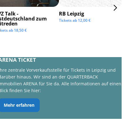
Z Talk -
RB Leipzig
ISTAF 
stdeutschland zum
Tickets ab
12,00
€
Tickets 
itreden
ckets ab
18,50
€
ARENA TICKET
Ihre zentrale Vorverkaufsstelle für Tickets in Leipzig und
darüber hinaus. Wir sind an der QUARTERBACK
Immobilien ARENA für Sie da. Alle Informationen auf einen
Blick finden Sie hier:
Mehr erfahren