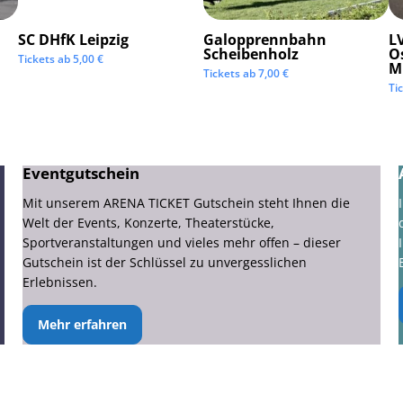
SC DHfK Leipzig
Galopprennbahn
LV
Scheibenholz
O
Tickets ab
5,00
€
M
Tickets ab
7,00
€
Ti
Eventgutschein
Mit unserem ARENA TICKET Gutschein steht Ihnen die
Welt der Events, Konzerte, Theaterstücke,
Sportveranstaltungen und vieles mehr offen – dieser
Gutschein ist der Schlüssel zu unvergesslichen
Erlebnissen.
Mehr erfahren