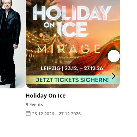
Weim
Leipz
05.1
Holiday On Ice
9 Events
23.12.2026 – 27.12.2026