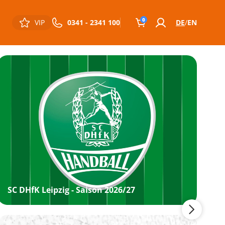
0
VIP
0341 - 2341 100
DE
EN
SC DHfK Leipzig - Saison 2026/27