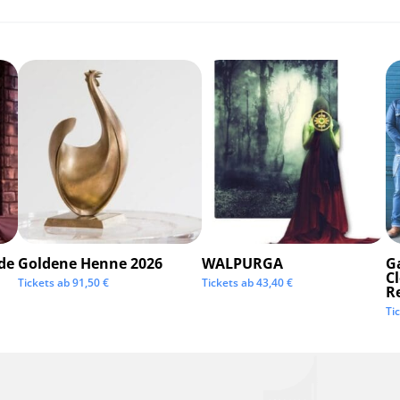
de
Goldene Henne 2026
WALPURGA
G
C
Tickets ab
91,50
€
Tickets ab
43,40
€
R
Ti