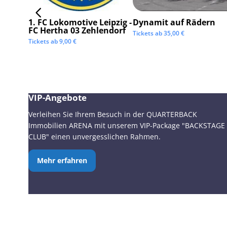
1. FC Lokomotive Leipzig -
Dynamit auf Rädern
FC Hertha 03 Zehlendorf
Tickets ab
35,00
€
Tickets ab
9,00
€
VIP-Angebote
Verleihen Sie Ihrem Besuch in der QUARTERBACK
Immobilien ARENA mit unserem VIP-Package "BACKSTAGE
CLUB" einen unvergesslichen Rahmen.
Mehr erfahren