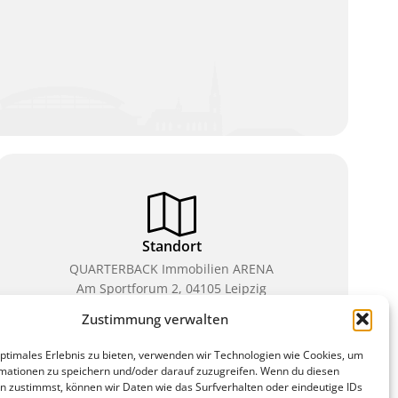
Standort
QUARTERBACK Immobilien ARENA
Am Sportforum 2, 04105 Leipzig
Zustimmung verwalten
Sie erreichen uns mit dem Öffentlichen Nahverkehr:
Straßenbahn Linien 3, 4, 7, 8, 15 Haltestelle
optimales Erlebnis zu bieten, verwenden wir Technologien wie Cookies, um
Waldplatz/Arena. Kostenfreies Parken ist während
mationen zu speichern und/oder darauf zuzugreifen. Wenn du diesen
des Ticketkaufs möglich.
n zustimmst, können wir Daten wie das Surfverhalten oder eindeutige IDs