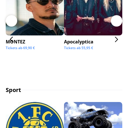
MONTEZ
Apocalyptica
Ai
Tickets ab
69,90
€
Tickets ab
55,95
€
Tic
Sport