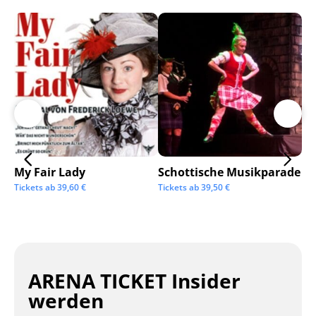
My Fair Lady
Schottische Musikparade
Go
Tickets ab
39,60
€
Tickets ab
39,50
€
Tic
ARENA TICKET Insider
werden