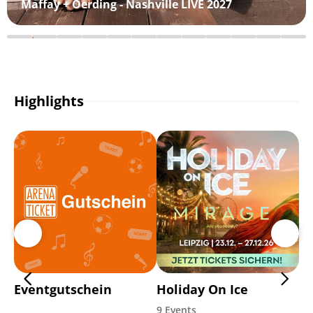
Maffay + Oerding - Nashville LIVE 2027
Highlights
Eventgutschein
Holiday On Ice
Di
9 Events