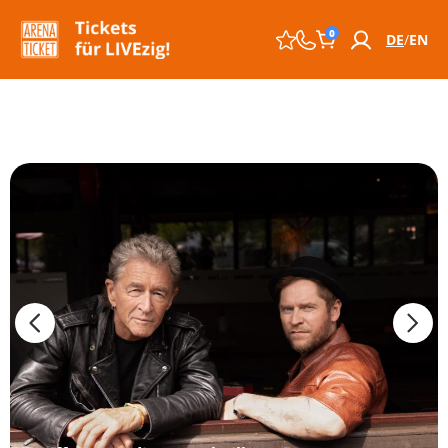
0
DE
EN