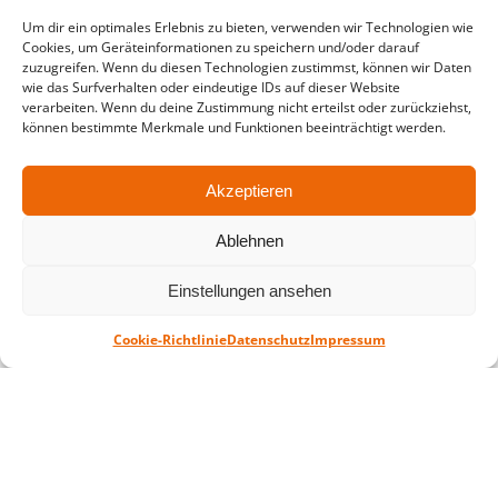
in der Zeit vom
06.07. – 07.08.2026
Um dir ein optimales Erlebnis zu bieten, verwenden wir Technologien wie
Cookies, um Geräteinformationen zu speichern und/oder darauf
Montag – Freitag: 10-18 Uhr Samstag:
zuzugreifen. Wenn du diesen Technologien zustimmst, können wir Daten
geschlossen
wie das Surfverhalten oder eindeutige IDs auf dieser Website
verarbeiten. Wenn du deine Zustimmung nicht erteilst oder zurückziehst,
können bestimmte Merkmale und Funktionen beeinträchtigt werden.
Standort
QUARTERBACK Immobilien ARENA
Akzeptieren
Am Sportforum 2, 04105 Leipzig
Ablehnen
Sie erreichen uns mit dem Öffentlichen
Nahverkehr: Straßenbahn Linien 3, 4, 7, 8, 15
Einstellungen ansehen
Haltestelle Waldplatz/Arena. Kostenfreies
Parken ist während des Ticketkaufs möglich.
Cookie-Richtlinie
Datenschutz
Impressum
Datenschutz
Impressum
AGB
Barrierefreiheit
CRM
Zahl- und Versandarten
© ZSL Betreibergesellschaft mbH