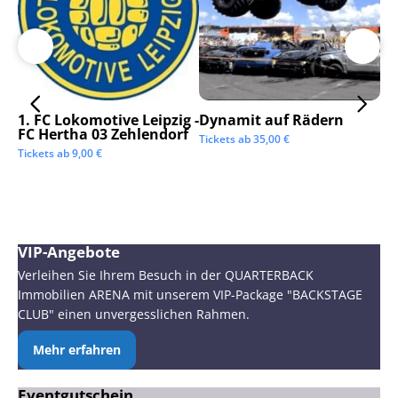
1. FC Lokomotive Leipzig -
Dynamit auf Rädern
SC
FC Hertha 03 Zehlendorf
Tickets ab
35,00
€
Tic
Tickets ab
9,00
€
VIP-Angebote
Verleihen Sie Ihrem Besuch in der QUARTERBACK
Immobilien ARENA mit unserem VIP-Package "BACKSTAGE
CLUB" einen unvergesslichen Rahmen.
Mehr erfahren
Eventgutschein