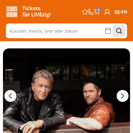
0
DE
EN