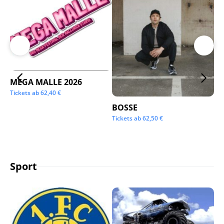
MEGA MALLE 2026
Su
Tickets ab
62,40
€
Tic
BOSSE
Tickets ab
62,50
€
Sport