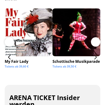
My Fair Lady
Schottische Musikparade
Go
Tickets ab
39,60
€
Tickets ab
39,50
€
Tic
ARENA TICKET Insider
werden