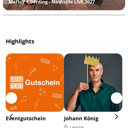
Maffay + Oerding - Nashville LIVE 2027
Highlights
Eventgutschein
Johann König
Di
Leipzig