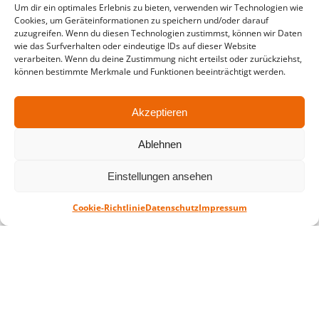
Um dir ein optimales Erlebnis zu bieten, verwenden wir Technologien wie
Cookies, um Geräteinformationen zu speichern und/oder darauf
in der Zeit vom
06.07. – 07.08.2026
zuzugreifen. Wenn du diesen Technologien zustimmst, können wir Daten
wie das Surfverhalten oder eindeutige IDs auf dieser Website
Montag – Freitag: 10-18 Uhr Samstag:
verarbeiten. Wenn du deine Zustimmung nicht erteilst oder zurückziehst,
geschlossen
können bestimmte Merkmale und Funktionen beeinträchtigt werden.
Akzeptieren
Standort
QUARTERBACK Immobilien ARENA
Ablehnen
Am Sportforum 2, 04105 Leipzig
Sie erreichen uns mit dem Öffentlichen
Einstellungen ansehen
Nahverkehr: Straßenbahn Linien 3, 4, 7, 8, 15
Haltestelle Waldplatz/Arena. Kostenfreies
Cookie-Richtlinie
Datenschutz
Impressum
Parken ist während des Ticketkaufs möglich.
Datenschutz
Impressum
AGB
Barrierefreiheit
CRM
Zahl- und Versandarten
© ZSL Betreibergesellschaft mbH