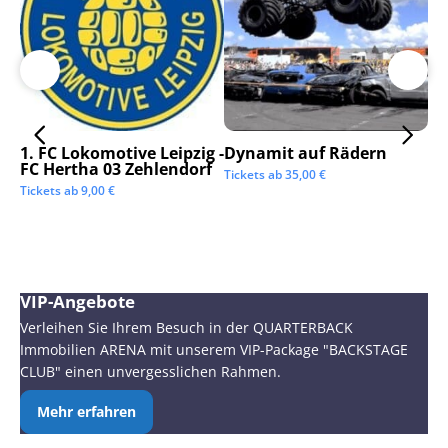
1. FC Lokomotive Leipzig -
Dynamit auf Rädern
SC
FC Hertha 03 Zehlendorf
Tickets ab
35,00
€
Tic
Tickets ab
9,00
€
VIP-Angebote
Verleihen Sie Ihrem Besuch in der QUARTERBACK
Immobilien ARENA mit unserem VIP-Package "BACKSTAGE
CLUB" einen unvergesslichen Rahmen.
Mehr erfahren