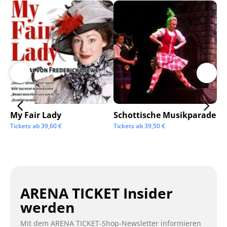
My Fair Lady
Schottische Musikparade
Go
Tickets ab
39,60
€
Tickets ab
39,50
€
Tic
ARENA TICKET Insider
werden
Mit dem ARENA TICKET-Shop-Newsletter informieren