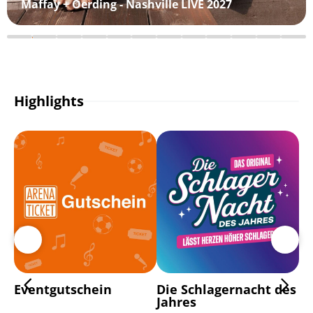
Maffay + Oerding - Nashville LIVE 2027
Highlights
Eventgutschein
Die Schlagernacht des
De
Jahres