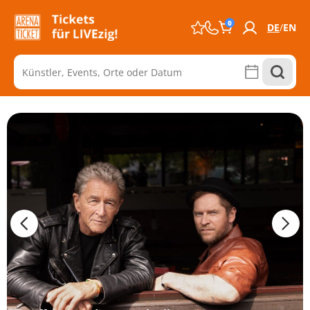
0
DE
EN