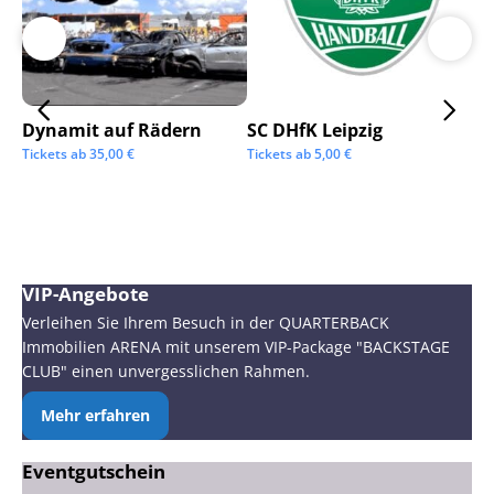
Dynamit auf Rädern
SC DHfK Leipzig
Ga
Sc
Tickets ab
35,00
€
Tickets ab
5,00
€
Tic
VIP-Angebote
Verleihen Sie Ihrem Besuch in der QUARTERBACK
Immobilien ARENA mit unserem VIP-Package "BACKSTAGE
CLUB" einen unvergesslichen Rahmen.
Mehr erfahren
Eventgutschein