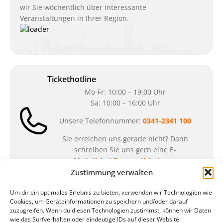
wir Sie wöchentlich über interessante
Veranstaltungen in Ihrer Region.
Tickethotline
Mo-Fr: 10:00 – 19:00 Uhr
Sa: 10:00 – 16:00 Uhr
Unsere Telefonnummer:
0341-2341 100
Sie erreichen uns gerade nicht? Dann
schreiben Sie uns gern eine E-
Mail:
ticket@arena-ticket.com
Zustimmung verwalten
Kassenöffnungszeiten
Um dir ein optimales Erlebnis zu bieten, verwenden wir Technologien wie
Cookies, um Geräteinformationen zu speichern und/oder darauf
unsere Sonderöffnungszeiten im Sommer:
zuzugreifen. Wenn du diesen Technologien zustimmst, können wir Daten
wie das Surfverhalten oder eindeutige IDs auf dieser Website
in der Zeit vom
06.07. – 07.08.2026