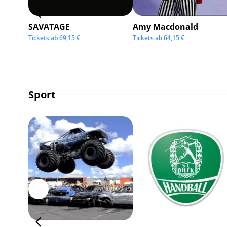
SAVATAGE
Amy Macdonald
Tickets ab
69,15
€
Tickets ab
64,15
€
Sport