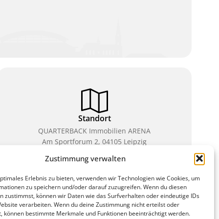
Standort
QUARTERBACK Immobilien ARENA
Am Sportforum 2, 04105 Leipzig
Zustimmung verwalten
Sie erreichen uns mit dem Öffentlichen Nahverkehr:
Straßenbahn Linien 3, 4, 7, 8, 15 Haltestelle
optimales Erlebnis zu bieten, verwenden wir Technologien wie Cookies, um
Waldplatz/Arena. Kostenfreies Parken ist während
mationen zu speichern und/oder darauf zuzugreifen. Wenn du diesen
des Ticketkaufs möglich.
n zustimmst, können wir Daten wie das Surfverhalten oder eindeutige IDs
Website verarbeiten. Wenn du deine Zustimmung nicht erteilst oder
t, können bestimmte Merkmale und Funktionen beeinträchtigt werden.