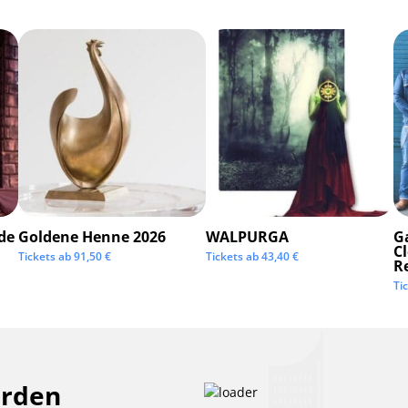
de
Goldene Henne 2026
WALPURGA
G
C
Tickets ab
91,50
€
Tickets ab
43,40
€
R
Ti
erden