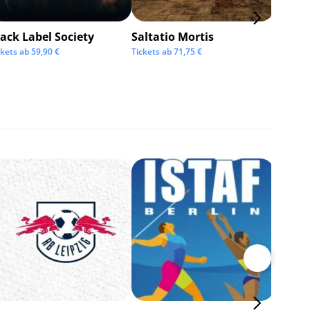
ack Label Society
Saltatio Mortis
Alexan
Andre
ckets ab
59,90
€
Tickets ab
71,75
€
Tickets 