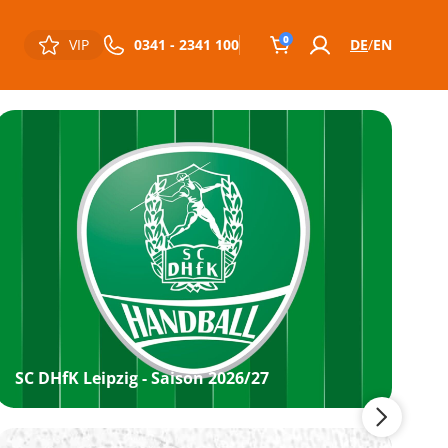
0
VIP
0341 - 2341 100
DE
EN
SC DHfK Leipzig - Saison 2026/27