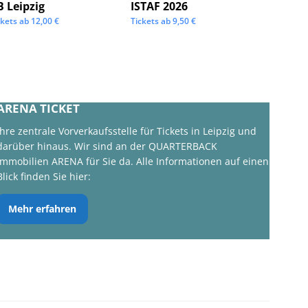
B Leipzig
ISTAF 2026
KSW Ic
ckets ab
12,00
€
Tickets ab
9,50
€
Tickets 
ARENA TICKET
Ihre zentrale Vorverkaufsstelle für Tickets in Leipzig und
darüber hinaus. Wir sind an der QUARTERBACK
Immobilien ARENA für Sie da. Alle Informationen auf einen
Blick finden Sie hier:
Mehr erfahren