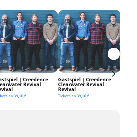
astspiel | Creedence
Gastspiel | Creedence
Invisi
learwater Revival
Clearwater Revival
Tickets 
evival
Revival
ckets ab
39,10
€
Tickets ab
39,10
€