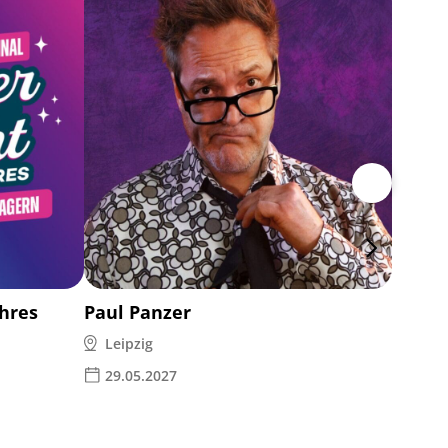
Electr
Leipz
02.0
ahres
Paul Panzer
Leipzig
29.05.2027