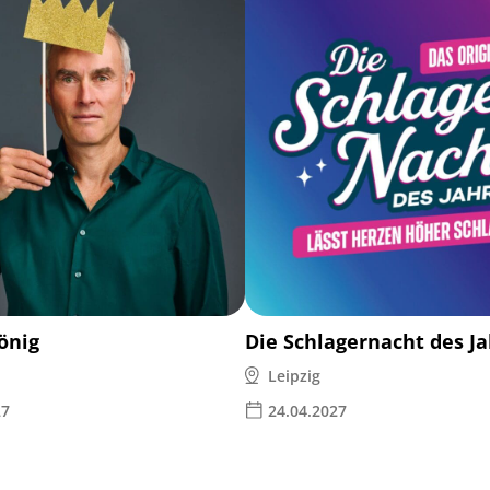
önig
Die Schlagernacht des J
Leipzig
27
24.04.2027