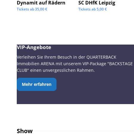
Dynamit auf Rädern
SC DHfK Leipzig
Tickets ab
35,00
€
Tickets ab
5,00
€
VIP-Angebote
Verleihen Sie Ihrem Besuch in der QUARTERBACK
Immobilien ARENA mit unserem VIP-Package "BACKSTAGE
CLUB" einen unvergesslichen Rahmen.
Mehr erfahren
Show