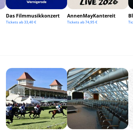
Das Filmmusikkonzert
AnnenMayKantereit
Bl
Tickets ab
33,40
€
Tickets ab
74,95
€
Ti