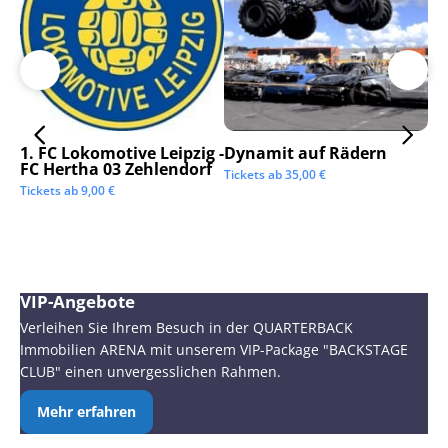
1. FC Lokomotive Leipzig -
Dynamit auf Rädern
SC
FC Hertha 03 Zehlendorf
Tickets ab
35,00
€
Tic
Tickets ab
9,00
€
VIP-Angebote
Verleihen Sie Ihrem Besuch in der QUARTERBACK
Immobilien ARENA mit unserem VIP-Package "BACKSTAGE
CLUB" einen unvergesslichen Rahmen.
Mehr erfahren