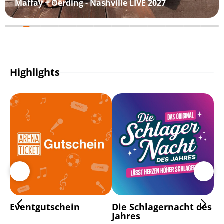
Maffay + Oerding - Nashville LIVE 2027
Highlights
Eventgutschein
Die Schlagernacht des
Pl
Jahres