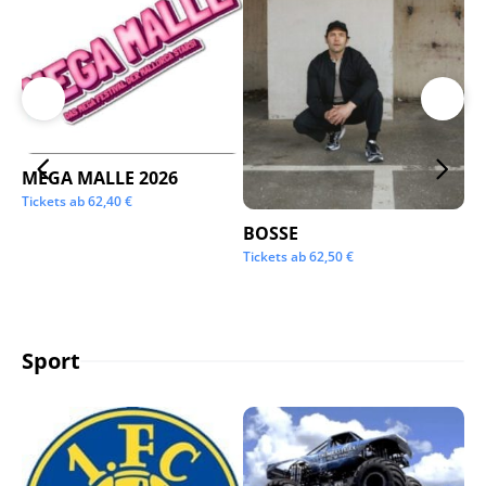
MEGA MALLE 2026
Su
Tickets ab
62,40
€
Tic
BOSSE
Tickets ab
62,50
€
Sport