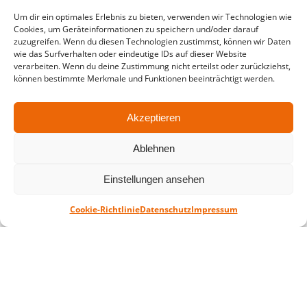
Um dir ein optimales Erlebnis zu bieten, verwenden wir Technologien wie
in der Zeit vom
06.07. – 07.08.2026
Cookies, um Geräteinformationen zu speichern und/oder darauf
zuzugreifen. Wenn du diesen Technologien zustimmst, können wir Daten
Montag – Freitag: 10-18 Uhr Samstag:
wie das Surfverhalten oder eindeutige IDs auf dieser Website
geschlossen
verarbeiten. Wenn du deine Zustimmung nicht erteilst oder zurückziehst,
können bestimmte Merkmale und Funktionen beeinträchtigt werden.
Standort
Akzeptieren
QUARTERBACK Immobilien ARENA
Am Sportforum 2, 04105 Leipzig
Ablehnen
Sie erreichen uns mit dem Öffentlichen
Einstellungen ansehen
Nahverkehr: Straßenbahn Linien 3, 4, 7, 8, 15
Haltestelle Waldplatz/Arena. Kostenfreies
Cookie-Richtlinie
Datenschutz
Impressum
Parken ist während des Ticketkaufs möglich.
Datenschutz
Impressum
AGB
Barrierefreiheit
CRM
Zahl- und Versandarten
© ZSL Betreibergesellschaft mbH