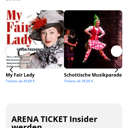
My Fair Lady
Schottische Musikparade
Go
Tickets ab
39,60
€
Tickets ab
39,50
€
Tic
ARENA TICKET Insider
werden