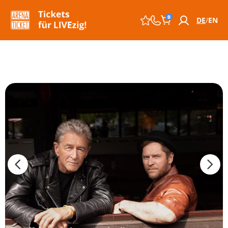
0
DE
EN