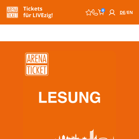
0
DE
EN